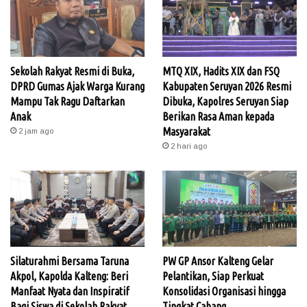
Sekolah Rakyat Resmi di Buka,
MTQ XIX, Hadits XIX dan FSQ
DPRD Gumas Ajak Warga Kurang
Kabupaten Seruyan 2026 Resmi
Mampu Tak Ragu Daftarkan
Dibuka, Kapolres Seruyan Siap
Anak
Berikan Rasa Aman kepada
Masyarakat
2 jam ago
2 hari ago
Silaturahmi Bersama Taruna
PW GP Ansor Kalteng Gelar
Akpol, Kapolda Kalteng: Beri
Pelantikan, Siap Perkuat
Manfaat Nyata dan Inspiratif
Konsolidasi Organisasi hingga
Bagi Siswa di Sekolah Rakyat
Tingkat Cabang