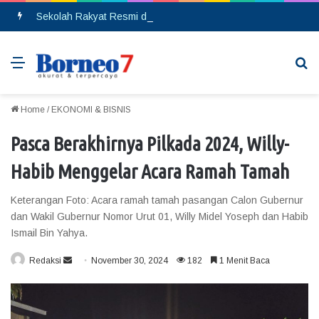
Sekolah Rakyat Resmi di Buka, DPRD Gumas Ajak Warga Kurang Mampu Tak Ragu Daftarkan Anak
Menu
Se
Home
/
EKONOMI & BISNIS
Pasca Berakhirnya Pilkada 2024, Willy-
Habib Menggelar Acara Ramah Tamah
Keterangan Foto: Acara ramah tamah pasangan Calon Gubernur
dan Wakil Gubernur Nomor Urut 01, Willy Midel Yoseph dan Habib
Ismail Bin Yahya.
Redaksi
S
November 30, 2024
182
1 Menit Baca
e
n
d