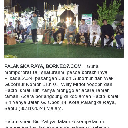
a
n
e
m
a
i
l
PALANGKA RAYA, BORNEO7.COM
– Guna
mempererat tali silaturahmi pasca berakhirnya
Pilkada 2024, pasangan Calon Gubernur dan Wakil
Gubernur Nomor Urut 01, Willy Midel Yoseph dan
Habib Ismail Bin Yahya menggelar acara ramah
tamah. Acara berlangsung di kediaman Habib Ismail
Bin Yahya Jalan G. Obos 14, Kota Palangka Raya,
Sabtu (30/11/2024) Malam.
Habib Ismail Bin Yahya dalam kesempatan itu
menyampaikan keyakinannya bahwa perjalanan