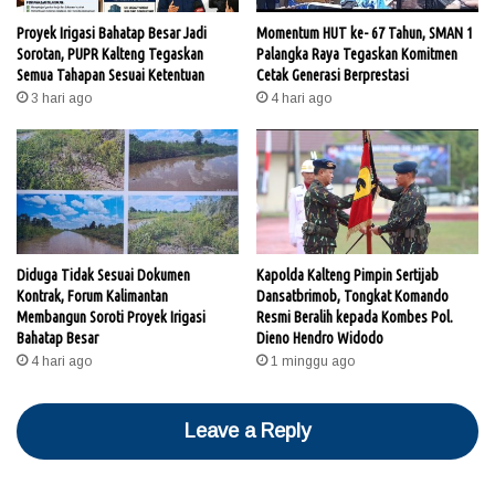
Proyek Irigasi Bahatap Besar Jadi
Momentum HUT ke- 67 Tahun, SMAN 1
Sorotan, PUPR Kalteng Tegaskan
Palangka Raya Tegaskan Komitmen
Semua Tahapan Sesuai Ketentuan
Cetak Generasi Berprestasi
3 hari ago
4 hari ago
Diduga Tidak Sesuai Dokumen
Kapolda Kalteng Pimpin Sertijab
Kontrak, Forum Kalimantan
Dansatbrimob, Tongkat Komando
Membangun Soroti Proyek Irigasi
Resmi Beralih kepada Kombes Pol.
Bahatap Besar
Dieno Hendro Widodo
4 hari ago
1 minggu ago
Leave a Reply