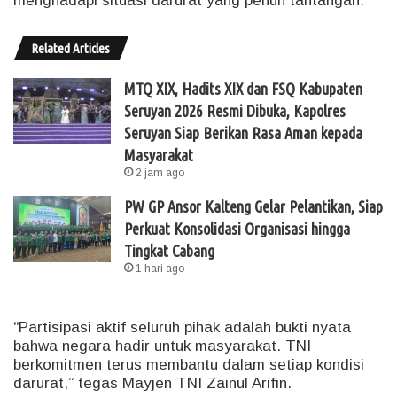
menghadapi situasi darurat yang penuh tantangan.
Related Articles
MTQ XIX, Hadits XIX dan FSQ Kabupaten
Seruyan 2026 Resmi Dibuka, Kapolres
Seruyan Siap Berikan Rasa Aman kepada
Masyarakat
2 jam ago
PW GP Ansor Kalteng Gelar Pelantikan, Siap
Perkuat Konsolidasi Organisasi hingga
Tingkat Cabang
1 hari ago
“Partisipasi aktif seluruh pihak adalah bukti nyata
bahwa negara hadir untuk masyarakat. TNI
berkomitmen terus membantu dalam setiap kondisi
darurat,” tegas Mayjen TNI Zainul Arifin.