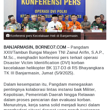
e
m
a
i
l
Konferensi pers Kecelakaan Heli di Banjarmasin.
BANJARMASIN, BORNEO7.COM
– Pangdam
XXII/Tambun Bungai Mayjen TNI Zainul Arifin, S.A.P.,
M.Sc., menghadiri konferensi pers terkait operasi
Disaster Victim Identification (DVI) korban
kecelakaan helikopter BK 117-D3 di RS Bhayangkara
TK III Banjarmasin, Jumat (5/9/2025).
Dalam kesempatan itu, Pangdam menegaskan
pentingnya kolaborasi lintas instansi baik Militer,
Kepolisian, Pemerintah Daerah hingga Relawan
dalam proses pencarian dan evakuasi korban.
Menurutnya, kerja sama solid menjadi kunci dalam