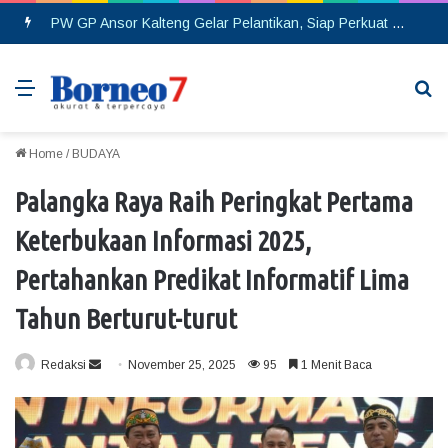
PW GP Ansor Kalteng Gelar Pelantikan, Siap Perkuat Konsolidasi Organisasi hingga Tingkat Cabang
Menu
Se
Home
/
BUDAYA
Palangka Raya Raih Peringkat Pertama
Keterbukaan Informasi 2025,
Pertahankan Predikat Informatif Lima
Tahun Berturut-turut
Redaksi
S
November 25, 2025
95
1 Menit Baca
e
n
d