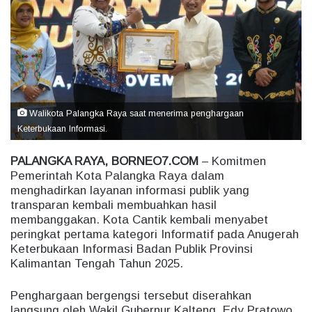
a
n
e
m
a
i
l
Walikota Palangka Raya saat menerima penghargaan
Keterbukaan Informasi.
PALANGKA RAYA, BORNEO7.COM
– Komitmen
Pemerintah Kota Palangka Raya dalam
menghadirkan layanan informasi publik yang
transparan kembali membuahkan hasil
membanggakan. Kota Cantik kembali menyabet
peringkat pertama kategori Informatif pada Anugerah
Keterbukaan Informasi Badan Publik Provinsi
Kalimantan Tengah Tahun 2025.
Penghargaan bergengsi tersebut diserahkan
langsung oleh Wakil Gubernur Kalteng, Edy Pratowo,