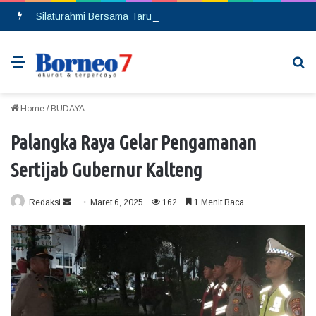
Silaturahmi Bersama Taruna Akpol, Kapolda Kalteng: Beri Manfaat Nyata dan Inspiratif Bagi Siswa di Sekolah Rakyat
Menu
Se
Home
/
BUDAYA
Palangka Raya Gelar Pengamanan
Sertijab Gubernur Kalteng
Redaksi
S
Maret 6, 2025
162
1 Menit Baca
e
n
d
a
n
e