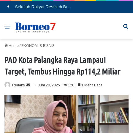
Sekolah Rakyat Resmi di Buka, DPRD Gumas Ajak Warga Kurang Mampu Tak Ragu Daftarkan Anak
Menu
Se
Home
/
EKONOMI & BISNIS
PAD Kota Palangka Raya Lampaui
Target, Tembus Hingga Rp114,2 Miliar
Redaksi
S
Juni 20, 2025
120
1 Menit Baca
e
n
d
a
n
e