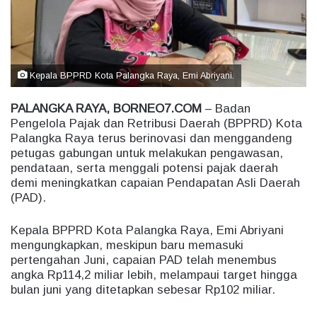
m
a
i
l
Kepala BPPRD Kota Palangka Raya, Emi Abriyani.
PALANGKA RAYA, BORNEO7.COM
– Badan
Pengelola Pajak dan Retribusi Daerah (BPPRD) Kota
Palangka Raya terus berinovasi dan menggandeng
petugas gabungan untuk melakukan pengawasan,
pendataan, serta menggali potensi pajak daerah
demi meningkatkan capaian Pendapatan Asli Daerah
(PAD).
Kepala BPPRD Kota Palangka Raya, Emi Abriyani
mengungkapkan, meskipun baru memasuki
pertengahan Juni, capaian PAD telah menembus
angka Rp114,2 miliar lebih, melampaui target hingga
bulan juni yang ditetapkan sebesar Rp102 miliar.