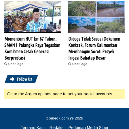
Momentum HUT ke- 67 Tahun,
Diduga Tidak Sesuai Dokumen
SMAN 1 Palangka Raya Tegaskan
Kontrak, Forum Kalimantan
Komitmen Cetak Generasi
Membangun Soroti Proyek
Berprestasi
Irigasi Bahatap Besar
4 hari ago
4 hari ago
Follow Us
Go to the Arqam options page to set your social accounts.
borneo7.com @ 2026
Tentang Kami
Redaksi
Pedoman Media Siber