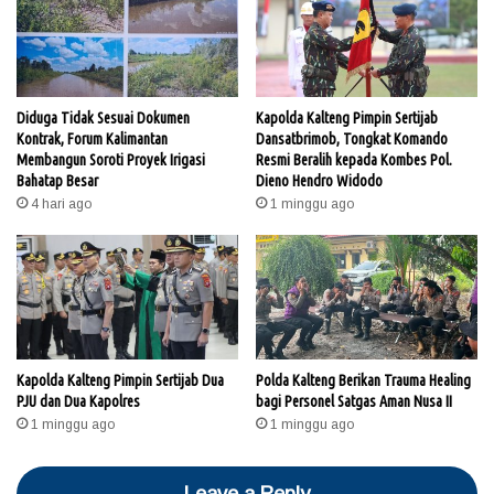
Diduga Tidak Sesuai Dokumen
Kapolda Kalteng Pimpin Sertijab
Kontrak, Forum Kalimantan
Dansatbrimob, Tongkat Komando
Membangun Soroti Proyek Irigasi
Resmi Beralih kepada Kombes Pol.
Bahatap Besar
Dieno Hendro Widodo
4 hari ago
1 minggu ago
Kapolda Kalteng Pimpin Sertijab Dua
Polda Kalteng Berikan Trauma Healing
PJU dan Dua Kapolres
bagi Personel Satgas Aman Nusa II
1 minggu ago
1 minggu ago
Leave a Reply