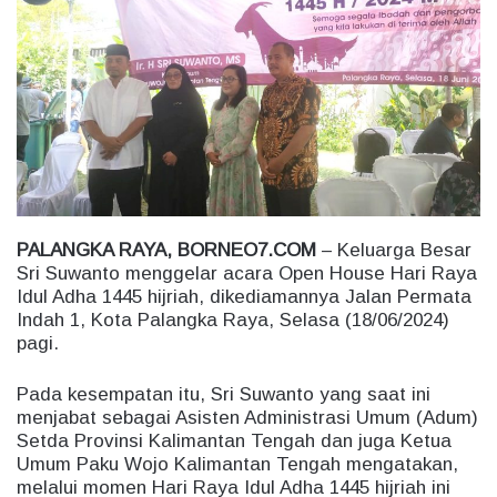
a
n
e
m
a
i
l
PALANGKA RAYA, BORNEO7.COM
– Keluarga Besar
Sri Suwanto menggelar acara Open House Hari Raya
Idul Adha 1445 hijriah, dikediamannya Jalan Permata
Indah 1, Kota Palangka Raya, Selasa (18/06/2024)
pagi.
Pada kesempatan itu, Sri Suwanto yang saat ini
menjabat sebagai Asisten Administrasi Umum (Adum)
Setda Provinsi Kalimantan Tengah dan juga Ketua
Umum Paku Wojo Kalimantan Tengah mengatakan,
melalui momen Hari Raya Idul Adha 1445 hijriah ini