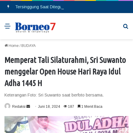
Tersinggung Saat Ditegur, Seorang Pria Berinsial MA Melakukan Pembacokan di Pasar Saik
Menu
Se
Home
/
BUDAYA
Memperat Tali Silaturahmi, Sri Suwanto
menggelar Open House Hari Raya Idul
Adha 1445 H
Keterangan Foto: Sri Suwanto saat berfoto bersama.
Redaksi
S
Juni 18, 2024
187
1 Menit Baca
e
n
d