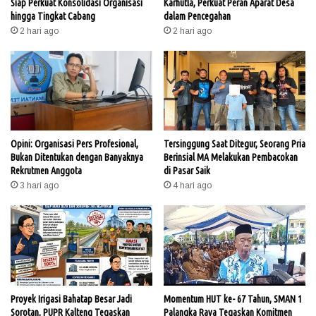
Siap Perkuat Konsolidasi Organisasi
Karhutla, Perkuat Peran Aparat Desa
hingga Tingkat Cabang
dalam Pencegahan
2 hari ago
2 hari ago
Opini: Organisasi Pers Profesional,
Tersinggung Saat Ditegur, Seorang Pria
Bukan Ditentukan dengan Banyaknya
Berinsial MA Melakukan Pembacokan
Rekrutmen Anggota
di Pasar Saik
3 hari ago
4 hari ago
Proyek Irigasi Bahatap Besar Jadi
Momentum HUT ke- 67 Tahun, SMAN 1
Sorotan, PUPR Kalteng Tegaskan
Palangka Raya Tegaskan Komitmen