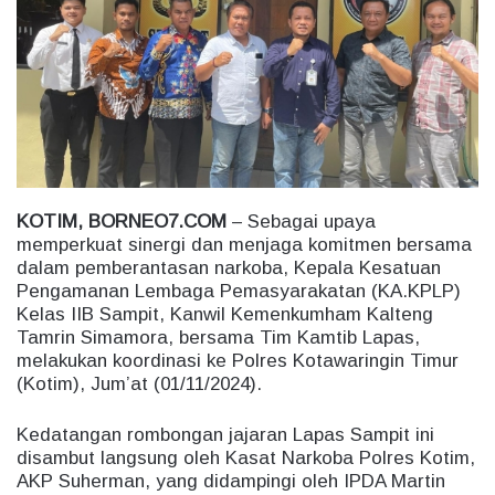
n
e
m
a
i
l
KOTIM, BORNEO7.COM
– Sebagai upaya
memperkuat sinergi dan menjaga komitmen bersama
dalam pemberantasan narkoba, Kepala Kesatuan
Pengamanan Lembaga Pemasyarakatan (KA.KPLP)
Kelas IIB Sampit, Kanwil Kemenkumham Kalteng
Tamrin Simamora, bersama Tim Kamtib Lapas,
melakukan koordinasi ke Polres Kotawaringin Timur
(Kotim), Jum’at (01/11/2024).
Kedatangan rombongan jajaran Lapas Sampit ini
disambut langsung oleh Kasat Narkoba Polres Kotim,
AKP Suherman, yang didampingi oleh IPDA Martin