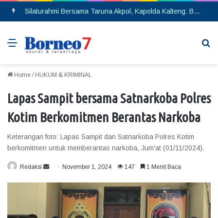
Silaturahmi Bersama Taruna Akpol, Kapolda Kalteng: Beri Manfaat Nyata dan Inspiratif Bagi Siswa di Sekolah Rakyat
Menu
Se
Home
/
HUKUM & KRIMINAL
Lapas Sampit bersama Satnarkoba Polres
Kotim Berkomitmen Berantas Narkoba
Keterangan foto: Lapas Sampit dan Satnarkoba Polres Kotim
berkomitmen untuk memberantas narkoba, Jum'at (01/11/2024).
Redaksi
S
November 1, 2024
147
1 Menit Baca
e
n
d
a