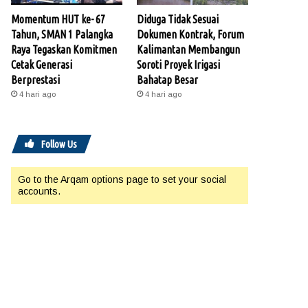
Momentum HUT ke- 67
Diduga Tidak Sesuai
Tahun, SMAN 1 Palangka
Dokumen Kontrak, Forum
Raya Tegaskan Komitmen
Kalimantan Membangun
Cetak Generasi
Soroti Proyek Irigasi
Berprestasi
Bahatap Besar
4 hari ago
4 hari ago
Follow Us
Go to the Arqam options page to set your social
accounts.