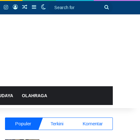
k
YouTube
Instagram
Log In
Random Article
Sidebar
Switch skin
Search
for
UDAYA
OLAHRAGA
Populer
Terkini
Komentar