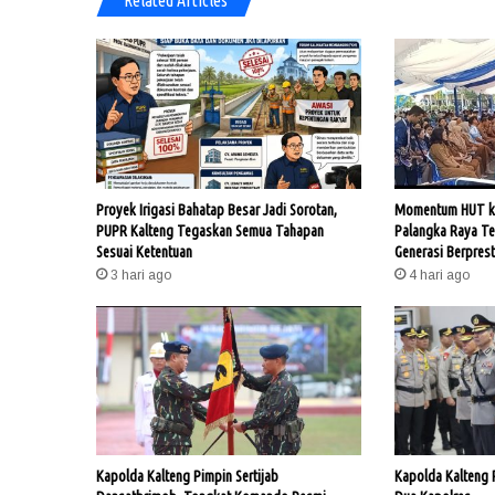
Related Articles
Proyek Irigasi Bahatap Besar Jadi Sorotan,
Momentum HUT ke
PUPR Kalteng Tegaskan Semua Tahapan
Palangka Raya T
Sesuai Ketentuan
Generasi Berprest
3 hari ago
4 hari ago
Kapolda Kalteng Pimpin Sertijab
Kapolda Kalteng 