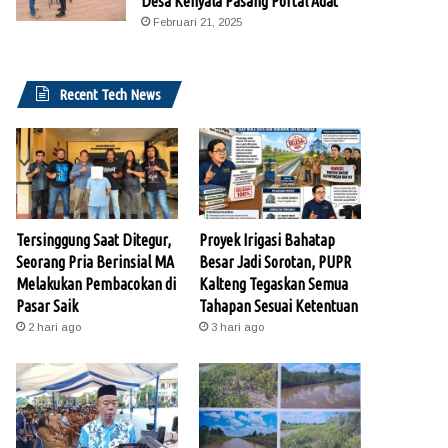
Desa Kenyala Pasang Portal Adat
Februari 21, 2025
Recent Tech News
Tersinggung Saat Ditegur,
Proyek Irigasi Bahatap
Seorang Pria Berinsial MA
Besar Jadi Sorotan, PUPR
Melakukan Pembacokan di
Kalteng Tegaskan Semua
Pasar Saik
Tahapan Sesuai Ketentuan
2 hari ago
3 hari ago