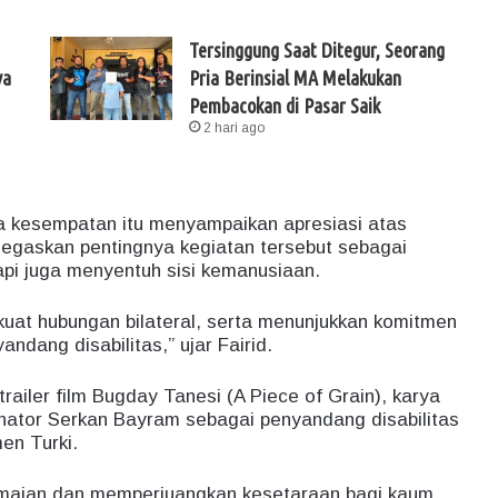
Tersinggung Saat Ditegur, Seorang
ya
Pria Berinsial MA Melakukan
Pembacokan di Pasar Saik
2 hari ago
da kesempatan itu menyampaikan apresiasi atas
negaskan pentingnya kegiatan tersebut sebagai
api juga menyentuh sisi kemanusiaan.
uat hubungan bilateral, serta menunjukkan komitmen
ang disabilitas,” ujar Fairid.
ailer film Bugday Tanesi (A Piece of Grain), karya
nator Serkan Bayram sebagai penyandang disabilitas
en Turki.
damaian dan memperjuangkan kesetaraan bagi kaum