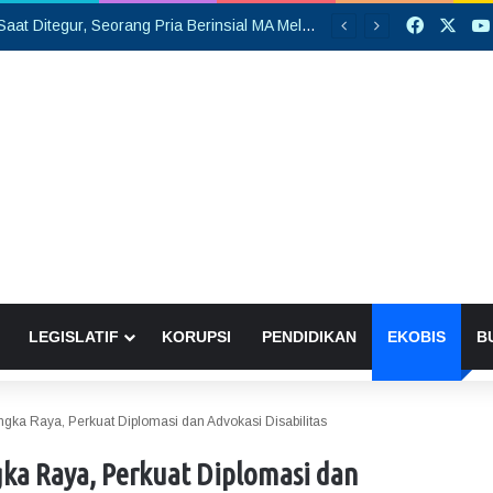
Faceboo
X
Tersinggung Saat Ditegur, Seorang Pria Berinsial MA Melakukan Pembacokan di Pasar Saik
LEGISLATIF
KORUPSI
PENDIDIKAN
EKOBIS
B
gka Raya, Perkuat Diplomasi dan Advokasi Disabilitas
ka Raya, Perkuat Diplomasi dan