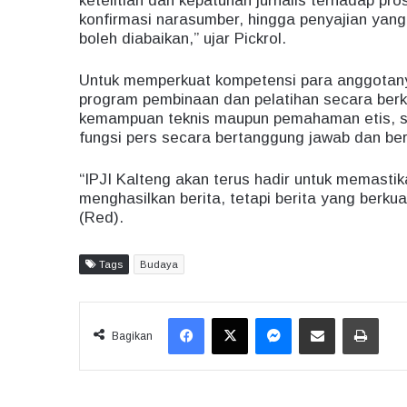
ketelitian dan kepatuhan jurnalis terhadap pros
konfirmasi narasumber, hingga penyajian ya
boleh diabaikan,” ujar Pickrol.
Untuk memperkuat kompetensi para anggotany
program pembinaan dan pelatihan secara berk
kemampuan teknis maupun pemahaman etis, se
fungsi pers secara bertanggung jawab dan beri
“IPJI Kalteng akan terus hadir untuk memasti
menghasilkan berita, tetapi berita yang berkua
(Red).
Tags
Budaya
Facebook
X
Messenger
Share via Email
Print
Bagikan