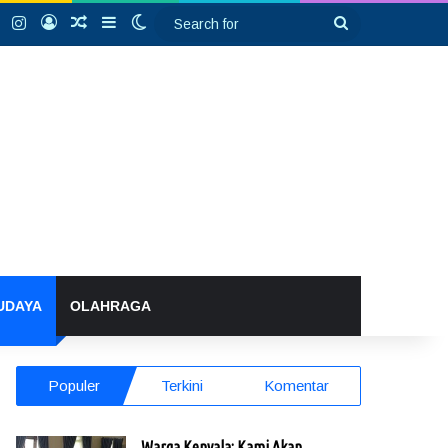
k
YouTube
Instagram
Log In
Random Article
Sidebar
Switch skin
Search
for
UDAYA
OLAHRAGA
Populer
Terkini
Komentar
Warga Kenyala: Kami Akan