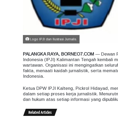
Logo IPJI dan Ilustrasi Jurnalis.
PALANGKA RAYA, BORNEO7.COM
— Dewan Pi
Indonesia (IPJI) Kalimantan Tengah kembali
wartawan. Organisasi ini mengingatkan selur
fakta, menaati kaidah jurnalistik, serta mema
Indonesia.
Ketua DPW IPJI Kalteng, Pickrol Hidayad, me
dalam setiap proses kerja jurnalistik. Menuru
dan hukum atas setiap informasi yang dipublik
Related Articles