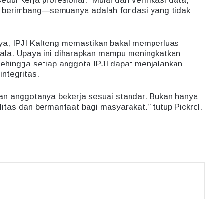
edur kerja profesional. “Mulai dari verifikasi data,
ng berimbang—semuanya adalah fondasi yang tidak
a, IPJI Kalteng memastikan bakal memperluas
ala. Upaya ini diharapkan mampu meningkatkan
hingga setiap anggota IPJI dapat menjalankan
ntegritas.
kan anggotanya bekerja sesuai standar. Bukan hanya
litas dan bermanfaat bagi masyarakat,” tutup Pickrol.