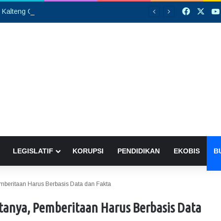
Faceboo
X
PW GP Ansor Kalteng Gelar Pelantikan, Siap Perkuat Konsolidasi Organisasi hingga Tingkat Cabang
LEGISLATIF
KORUPSI
PENDIDIKAN
EKOBIS
B
mberitaan Harus Berbasis Data dan Fakta
tanya, Pemberitaan Harus Berbasis Data