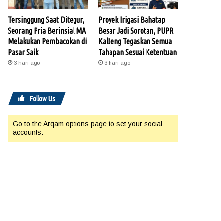
Tersinggung Saat Ditegur,
Proyek Irigasi Bahatap
Seorang Pria Berinsial MA
Besar Jadi Sorotan, PUPR
Melakukan Pembacokan di
Kalteng Tegaskan Semua
Pasar Saik
Tahapan Sesuai Ketentuan
3 hari ago
3 hari ago
Follow Us
Go to the Arqam options page to set your social
accounts.