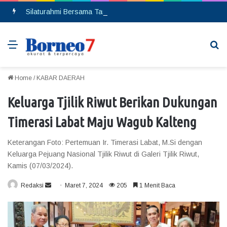
Silaturahmi Bersama Taruna Akpol, Kapolda Kalteng: Beri Manfaat Nyata dan Inspiratif Bagi Siswa di Sekolah Rakyat
Menu
Se
Home
/
KABAR DAERAH
Keluarga Tjilik Riwut Berikan Dukungan
Timerasi Labat Maju Wagub Kalteng
Keterangan Foto: Pertemuan Ir. Timerasi Labat, M.Si dengan
Keluarga Pejuang Nasional Tjilik Riwut di Galeri Tjilik Riwut,
Kamis (07/03/2024).
Redaksi
S
Maret 7, 2024
205
1 Menit Baca
e
n
d