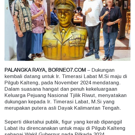
a
n
e
m
a
i
l
PALANGKA RAYA, BORNEO7.COM
– Dukungan
kembali datang untuk Ir. Timerasi Labat M.Si maju di
Pilgub Kalteng, pada November 2024 mendatang.
Dalam suasana hangat dan penuh kekeluargaan
Keluarga Pejuang Nasional Tjilik Riwut, menyatakan
dukungan kepada Ir. Timerasi Labat, M.Si yang
merupakan putera asli Dayak Kalimantan Tengah.
Seperti diketahui publik, figur yang kerab dipanggil
Labat itu direncanakan untuk maju di Pilgub Kalteng
sebagai Wakil Gubernur pada Pilkada 2024.