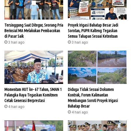
Tersinggung Saat Ditegur, Seorang Pria
Proyek Irigasi Bahatap Besar Jadi
Berinsial MA Melakukan Pembacokan
Sorotan, PUPR Kalteng Tegaskan
di Pasar Saik
Semua Tahapan Sesuai Ketentuan
3 hari ago
3 hari ago
Momentum HUT ke- 67 Tahun, SMAN 1
Diduga Tidak Sesuai Dokumen
Palangka Raya Tegaskan Komitmen
Kontrak, Forum Kalimantan
Cetak Generasi Berprestasi
Membangun Soroti Proyek Irigasi
Bahatap Besar
4 hari ago
4 hari ago