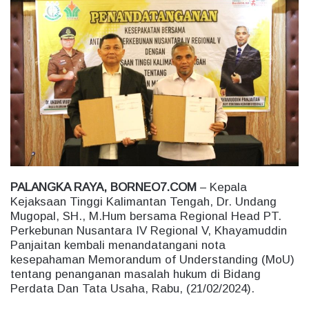
n
d
a
n
e
m
a
i
l
PALANGKA RAYA, BORNEO7.COM
– Kepala
Kejaksaan Tinggi Kalimantan Tengah, Dr. Undang
Mugopal, SH., M.Hum bersama Regional Head PT.
Perkebunan Nusantara IV Regional V, Khayamuddin
Panjaitan kembali menandatangani nota
kesepahaman Memorandum of Understanding (MoU)
tentang penanganan masalah hukum di Bidang
Perdata Dan Tata Usaha, Rabu, (21/02/2024).