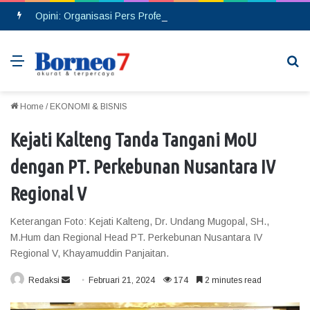
Opini: Organisasi Pers Profesional, Bukan Ditentukan dengan Banyaknya Rekrutmen Anggota
Menu
Se
Home
/
EKONOMI & BISNIS
Kejati Kalteng Tanda Tangani MoU
dengan PT. Perkebunan Nusantara IV
Regional V
Keterangan Foto: Kejati Kalteng, Dr. Undang Mugopal, SH.,
M.Hum dan Regional Head PT. Perkebunan Nusantara IV
Regional V, Khayamuddin Panjaitan.
Redaksi
S
Februari 21, 2024
174
2 minutes read
e