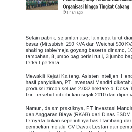
Organisasi hingga Tingkat Cabang
1 hari ago
Selain pabrik, sejumlah aset lain juga turut d
besar (Mitsubishi 250 KVA dan Weichai 500 KVA
shaking table/meja goyang beserta dinamo, 102
tambahan, 8 jumbo bag berisi rutil, 3 jumbo ba
terkait perkara.
Mewakili Kejati Kalteng, Asisten Intelijen, He
hasil penyidikan, PT Investasi Mandiri diketah
produksi zircon seluas 2.032 hektare di De
Izin tersebut diterbitkan sejak 2010 dan diper
Namun, dalam praktiknya, PT Investasi Mandi
dan Anggaran Biaya (RKAB) dari Dinas ESDM K
ternyata bukan sepenuhnya hasil tambang dari
pembelian melalui CV Dayak Lestari dan pem