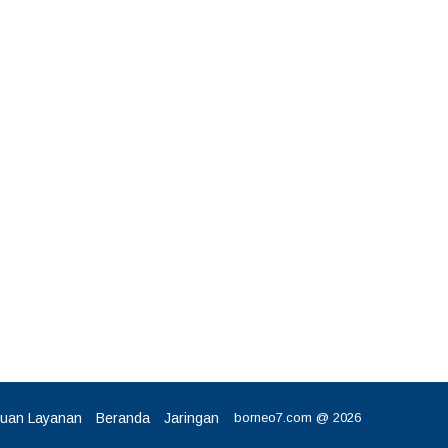
tuan Layanan
Beranda
Jaringan
borneo7.com @ 2026