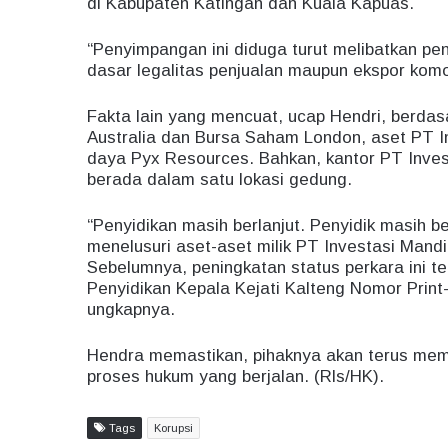
di Kabupaten Katingan dan Kuala Kapuas.
“Penyimpangan ini diduga turut melibatkan p
dasar legalitas penjualan maupun ekspor komo
Fakta lain yang mencuat, ucap Hendri, berda
Australia dan Bursa Saham London, aset PT In
daya Pyx Resources. Bahkan, kantor PT Inves
berada dalam satu lokasi gedung.
“Penyidikan masih berlanjut. Penyidik masih 
menelusuri aset-aset milik PT Investasi Mandi
Sebelumnya, peningkatan status perkara ini tel
Penyidikan Kepala Kejati Kalteng Nomor Print-
ungkapnya.
Hendra memastikan, pihaknya akan terus memb
proses hukum yang berjalan. (Rls/HK).
Tags
Korupsi