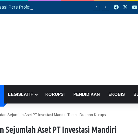
Faceboo
X
Opini: Organisasi Pers Profesional, Bukan Ditentukan dengan Banyaknya Rekrutmen Anggota
LEGISLATIF
KORUPSI
PENDIDIKAN
EKOBIS
B
n dan Sejumlah Aset PT Investasi Mandiri Terkait Dugaan Korupsi
an Sejumlah Aset PT Investasi Mandiri