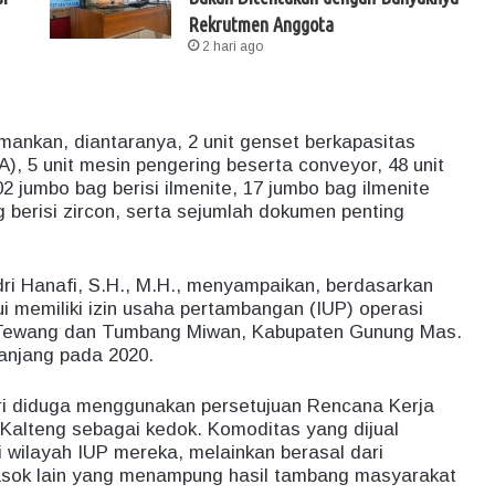
Rekrutmen Anggota
2 hari ago
iamankan, diantaranya, 2 unit genset berkapasitas
), 5 unit mesin pengering beserta conveyor, 48 unit
 jumbo bag berisi ilmenite, 17 jumbo bag ilmenite
g berisi zircon, serta sejumlah dokumen penting
ndri Hanafi, S.H., M.H., menyampaikan, berdasarkan
ui memiliki izin usaha pertambangan (IUP) operasi
sa Tewang dan Tumbang Miwan, Kabupaten Gunung Mas.
panjang pada 2020.
ri diduga menggunakan persetujuan Rencana Kerja
alteng sebagai kedok. Komoditas yang dijual
 wilayah IUP mereka, melainkan berasal dari
asok lain yang menampung hasil tambang masyarakat