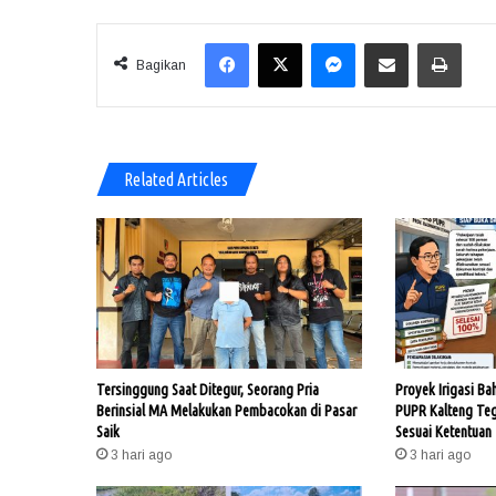
Facebook
X
Messenger
Share via Email
Print
Bagikan
Related Articles
Tersinggung Saat Ditegur, Seorang Pria
Proyek Irigasi Ba
Berinsial MA Melakukan Pembacokan di Pasar
PUPR Kalteng Te
Saik
Sesuai Ketentuan
3 hari ago
3 hari ago