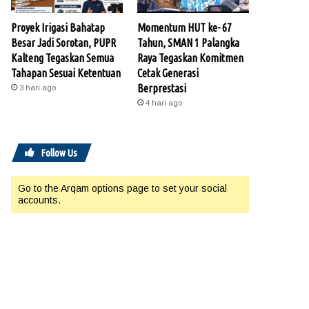
Proyek Irigasi Bahatap
Momentum HUT ke- 67
Besar Jadi Sorotan, PUPR
Tahun, SMAN 1 Palangka
Kalteng Tegaskan Semua
Raya Tegaskan Komitmen
Tahapan Sesuai Ketentuan
Cetak Generasi
Berprestasi
3 hari ago
4 hari ago
Follow Us
Go to the Arqam options page to set your social
accounts.