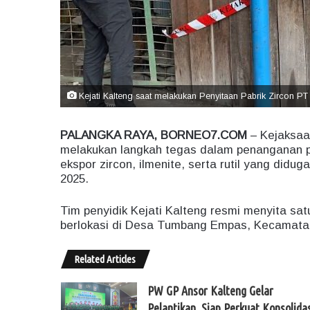
Kejati Kalteng saat melakukan Penyitaan Pabrik Zircon PT I
PALANGKA RAYA, BORNEO7.COM
– Kejaksaan
melakukan langkah tegas dalam penanganan pe
ekspor zircon, ilmenite, serta rutil yang didu
2025.
Tim penyidik Kejati Kalteng resmi menyita satu
berlokasi di Desa Tumbang Empas, Kecamata
Related Articles
PW GP Ansor Kalteng Gelar
Pelantikan, Siap Perkuat Konsolidas