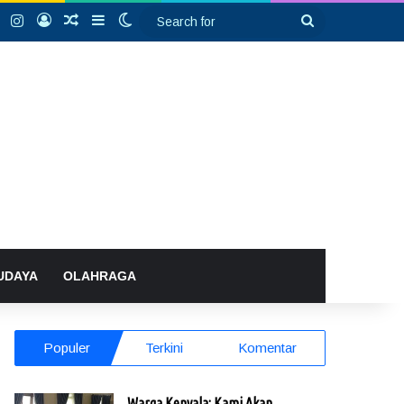
k
YouTube
Instagram
Log In
Random Article
Sidebar
Switch skin
Search
for
UDAYA
OLAHRAGA
Populer
Terkini
Komentar
Warga Kenyala: Kami Akan