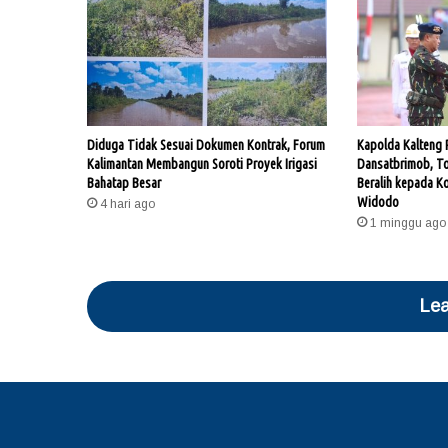
Diduga Tidak Sesuai Dokumen Kontrak, Forum
Kapolda Kalteng P
Kalimantan Membangun Soroti Proyek Irigasi
Dansatbrimob, T
Bahatap Besar
Beralih kepada K
Widodo
4 hari ago
1 minggu ago
Lea