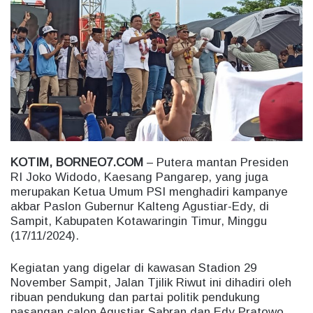
a
n
e
m
a
i
l
KOTIM, BORNEO7.COM
– Putera mantan Presiden
RI Joko Widodo, Kaesang Pangarep, yang juga
merupakan Ketua Umum PSI menghadiri kampanye
akbar Paslon Gubernur Kalteng Agustiar-Edy, di
Sampit, Kabupaten Kotawaringin Timur, Minggu
(17/11/2024).
Kegiatan yang digelar di kawasan Stadion 29
November Sampit, Jalan Tjilik Riwut ini dihadiri oleh
ribuan pendukung dan partai politik pendukung
pasangan calon Agustiar Sabran dan Edy Pratowo.