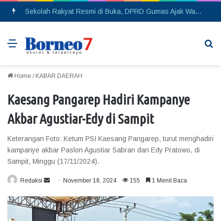
MTQ XIX, Hadits XIX dan FSQ Kabupaten Seruyan 2026 Resmi Dibuka, Kapolres Seruyan Siap Berikan Rasa Aman kepada Masyarakat
Menu
Se
Home
/
KABAR DAERAH
Kaesang Pangarep Hadiri Kampanye
Akbar Agustiar-Edy di Sampit
Keterangan Foto: Ketum PSI Kaesang Pangarep, turut menghadiri
kampanye akbar Paslon Agustiar Sabran dan Edy Pratowo, di
Sampit, Minggu (17/11/2024).
Redaksi
S
November 18, 2024
155
1 Menit Baca
e
n
d