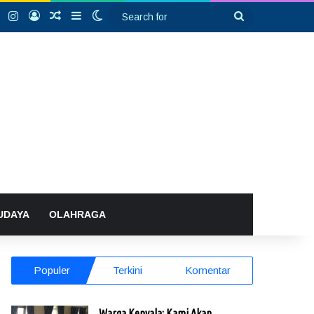
k
YouTube
Instagram
Log In
Random Article
Sidebar
Switch skin
Search
for
UDAYA
OLAHRAGA
Populer
Terkini
Komentar
Warga Kenyala: Kami Akan