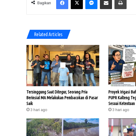
Bagikan
Related Articles
Tersinggung Saat Ditegur, Seorang Pria
Proyek Irigasi Ba
Berinsial MA Melakukan Pembacokan di Pasar
PUPR Kalteng Te
Saik
Sesuai Ketentuan
3 hari ago
3 hari ago