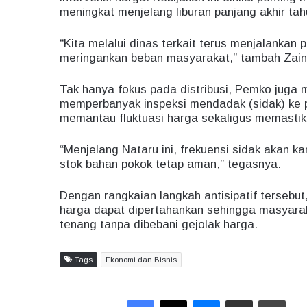
meningkat menjelang liburan panjang akhir tah
“Kita melalui dinas terkait terus menjalankan
meringankan beban masyarakat,” tambah Zain
Tak hanya fokus pada distribusi, Pemko jug
memperbanyak inspeksi mendadak (sidak) ke pa
memantau fluktuasi harga sekaligus memastik
“Menjelang Nataru ini, frekuensi sidak akan k
stok bahan pokok tetap aman,” tegasnya.
Dengan rangkaian langkah antisipatif tersebut
harga dapat dipertahankan sehingga masyar
tenang tanpa dibebani gejolak harga.
Tags
Ekonomi dan Bisnis
Facebook
X
Messenger
Share via Email
Print