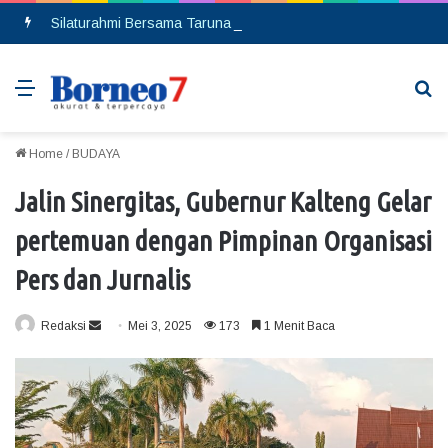
Silaturahmi Bersama Taruna Akpol, Kapolda Kalteng: Beri Manfaat Nyata dan Inspiratif Bagi Siswa di Sekolah Rakyat
Menu
Se
Home
/
BUDAYA
Jalin Sinergitas, Gubernur Kalteng Gelar
pertemuan dengan Pimpinan Organisasi
Pers dan Jurnalis
Redaksi
S
Mei 3, 2025
173
1 Menit Baca
e
n
d
a
n