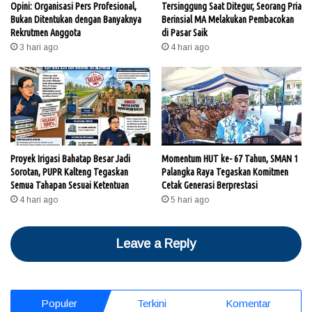
Opini: Organisasi Pers Profesional,
Tersinggung Saat Ditegur, Seorang Pria
Bukan Ditentukan dengan Banyaknya
Berinsial MA Melakukan Pembacokan
Rekrutmen Anggota
di Pasar Saik
3 hari ago
4 hari ago
Proyek Irigasi Bahatap Besar Jadi
Momentum HUT ke- 67 Tahun, SMAN 1
Sorotan, PUPR Kalteng Tegaskan
Palangka Raya Tegaskan Komitmen
Semua Tahapan Sesuai Ketentuan
Cetak Generasi Berprestasi
4 hari ago
5 hari ago
Leave a Reply
Populer
Terkini
Komentar