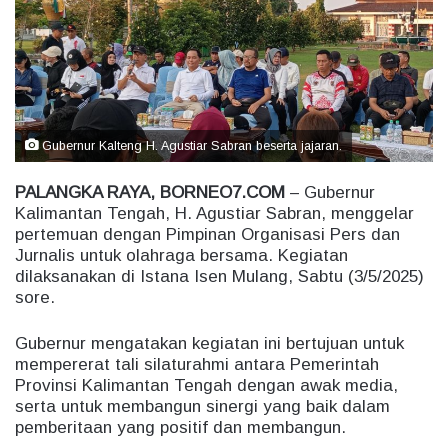
e
m
a
i
l
Gubernur Kalteng H. Agustiar Sabran beserta jajaran.
PALANGKA RAYA, BORNEO7.COM
– Gubernur
Kalimantan Tengah, H. Agustiar Sabran, menggelar
pertemuan dengan Pimpinan Organisasi Pers dan
Jurnalis untuk olahraga bersama. Kegiatan
dilaksanakan di Istana Isen Mulang, Sabtu (3/5/2025)
sore.
Gubernur mengatakan kegiatan ini bertujuan untuk
mempererat tali silaturahmi antara Pemerintah
Provinsi Kalimantan Tengah dengan awak media,
serta untuk membangun sinergi yang baik dalam
pemberitaan yang positif dan membangun.