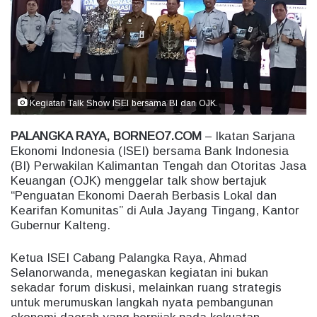
e
m
a
i
l
Kegiatan Talk Show ISEI bersama BI dan OJK.
PALANGKA RAYA, BORNEO7.COM
– Ikatan Sarjana
Ekonomi Indonesia (ISEI) bersama Bank Indonesia
(BI) Perwakilan Kalimantan Tengah dan Otoritas Jasa
Keuangan (OJK) menggelar talk show bertajuk
“Penguatan Ekonomi Daerah Berbasis Lokal dan
Kearifan Komunitas” di Aula Jayang Tingang, Kantor
Gubernur Kalteng.
Ketua ISEI Cabang Palangka Raya, Ahmad
Selanorwanda, menegaskan kegiatan ini bukan
sekadar forum diskusi, melainkan ruang strategis
untuk merumuskan langkah nyata pembangunan