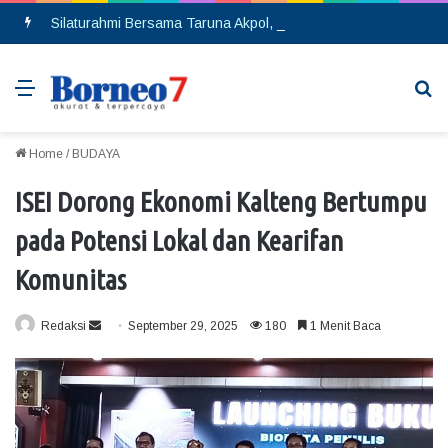
Silaturahmi Bersama Taruna Akpol, Kapolda Kalteng: Beri Manfaat Nyata dan Inspiratif Bagi Siswa di Sekolah Rakyat
Menu
Se
Home
/
BUDAYA
ISEI Dorong Ekonomi Kalteng Bertumpu
pada Potensi Lokal dan Kearifan
Komunitas
Redaksi
S
September 29, 2025
180
1 Menit Baca
e
n
d
a
n