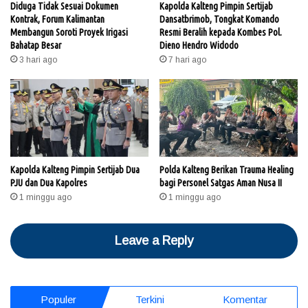
Diduga Tidak Sesuai Dokumen
Kapolda Kalteng Pimpin Sertijab
Kontrak, Forum Kalimantan
Dansatbrimob, Tongkat Komando
Membangun Soroti Proyek Irigasi
Resmi Beralih kepada Kombes Pol.
Bahatap Besar
Dieno Hendro Widodo
3 hari ago
7 hari ago
Kapolda Kalteng Pimpin Sertijab Dua
Polda Kalteng Berikan Trauma Healing
PJU dan Dua Kapolres
bagi Personel Satgas Aman Nusa II
1 minggu ago
1 minggu ago
Leave a Reply
Populer
Terkini
Komentar