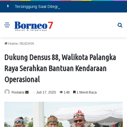
Tersinggung Saat Ditegur, Seorang Pria Berinsial MA Melakukan Pembacokan di Pasar Saik
Menu
Se
Home
/
BUDAYA
Dukung Densus 88, Walikota Palangka
Raya Serahkan Bantuan Kendaraan
Operasional
Redaksi
S
Juli 17, 2025
148
1 Menit Baca
e
n
d
a
n