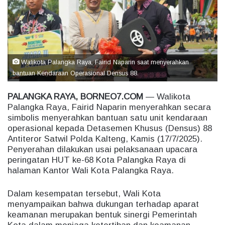
e
m
a
i
l
Walikota Palangka Raya, Fairid Naparin saat menyerahkan
bantuan Kendaraan Operasional Densus 88.
PALANGKA RAYA, BORNEO7.COM
— Walikota
Palangka Raya, Fairid Naparin menyerahkan secara
simbolis menyerahkan bantuan satu unit kendaraan
operasional kepada Detasemen Khusus (Densus) 88
Antiteror Satwil Polda Kalteng, Kamis (17/7/2025).
Penyerahan dilakukan usai pelaksanaan upacara
peringatan HUT ke-68 Kota Palangka Raya di
halaman Kantor Wali Kota Palangka Raya.
Dalam kesempatan tersebut, Wali Kota
menyampaikan bahwa dukungan terhadap aparat
keamanan merupakan bentuk sinergi Pemerintah