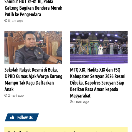
Sambut HUT ke-81 RI, Polda
Kalteng Bagikan Bendera Merah
Putih ke Pengendara
8 jam ago
Sekolah Rakyat Resmi di Buka,
MTQ XIX, Hadits XIX dan FSQ
DPRD Gumas Ajak Warga Kurang
Kabupaten Seruyan 2026 Resmi
Mampu Tak Ragu Daftarkan
Dibuka, Kapolres Seruyan Siap
Anak
Berikan Rasa Aman kepada
Masyarakat
2 hari ago
3 hari ago
Follow Us