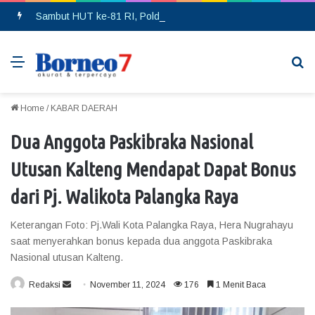
Sambut HUT ke-81 RI, Polda Kalteng Bagikan Bendera Merah Putih ke Pengendara
Menu
Se
Home
/
KABAR DAERAH
Dua Anggota Paskibraka Nasional
Utusan Kalteng Mendapat Dapat Bonus
dari Pj. Walikota Palangka Raya
Keterangan Foto: Pj.Wali Kota Palangka Raya, Hera Nugrahayu
saat menyerahkan bonus kepada dua anggota Paskibraka
Nasional utusan Kalteng.
Redaksi
S
November 11, 2024
176
1 Menit Baca
e