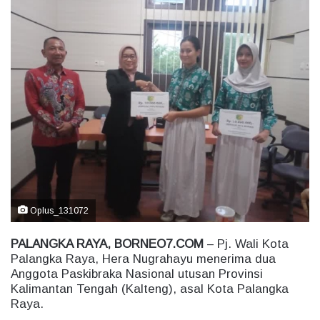
n
d
a
n
e
m
a
i
l
Oplus_131072
PALANGKA RAYA, BORNEO7.COM
– Pj. Wali Kota
Palangka Raya, Hera Nugrahayu menerima dua
Anggota Paskibraka Nasional utusan Provinsi
Kalimantan Tengah (Kalteng), asal Kota Palangka
Raya.