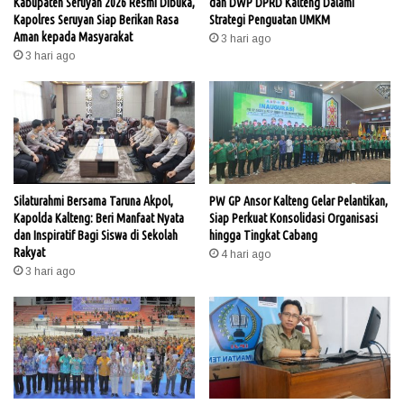
Kabupaten Seruyan 2026 Resmi Dibuka,
dan DWP DPRD Kalteng Dalami
Kapolres Seruyan Siap Berikan Rasa
Strategi Penguatan UMKM
Aman kepada Masyarakat
3 hari ago
3 hari ago
Silaturahmi Bersama Taruna Akpol,
PW GP Ansor Kalteng Gelar Pelantikan,
Kapolda Kalteng: Beri Manfaat Nyata
Siap Perkuat Konsolidasi Organisasi
dan Inspiratif Bagi Siswa di Sekolah
hingga Tingkat Cabang
Rakyat
4 hari ago
3 hari ago