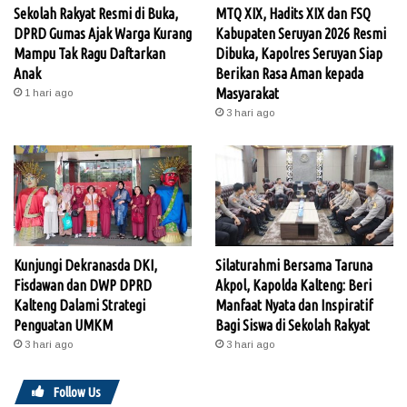
Sekolah Rakyat Resmi di Buka,
MTQ XIX, Hadits XIX dan FSQ
DPRD Gumas Ajak Warga Kurang
Kabupaten Seruyan 2026 Resmi
Mampu Tak Ragu Daftarkan
Dibuka, Kapolres Seruyan Siap
Anak
Berikan Rasa Aman kepada
Masyarakat
1 hari ago
3 hari ago
Kunjungi Dekranasda DKI,
Silaturahmi Bersama Taruna
Fisdawan dan DWP DPRD
Akpol, Kapolda Kalteng: Beri
Kalteng Dalami Strategi
Manfaat Nyata dan Inspiratif
Penguatan UMKM
Bagi Siswa di Sekolah Rakyat
3 hari ago
3 hari ago
Follow Us