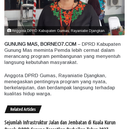
m
a
i
l
Anggota DPRD Kabupaten Gumas, Rayaniatie Djangkan.
GUNUNG MAS, BORNEO7.COM
– DPRD Kabupaten
Gunung Mas meminta Pemda lebih cermat dalam
merancang program pembangunan yang menyentuh
langsung kebutuhan masyarakat.
Anggota DPRD Gumas, Rayaniatie Djangkan,
menegaskan pentingnya program yang nyata,
berkelanjutan, dan berdampak langsung terhadap
kualitas hidup warga.
Related Articles
Sejumlah Infrastruktur Jalan dan Jembatan di Kuala Kurun