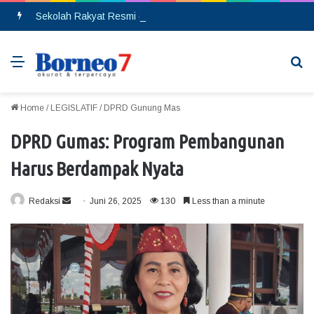
Sekolah Rakyat Resmi di Buka, DPRD Gumas Ajak Warga Kurang Mampu Tak Ragu Daftarkan Anak
Menu
Se
Home
/
LEGISLATIF
/
DPRD Gunung Mas
DPRD Gumas: Program Pembangunan
Harus Berdampak Nyata
Redaksi
S
Juni 26, 2025
130
Less than a minute
e
n
d
a
n
e