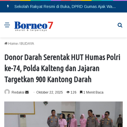
Sekolah Rakyat Resmi di Buka, DPRD Gumas Ajak Warga Kurang Mampu Tak Ragu Daftarkan Anak
Menu
Se
Home
/
BUDAYA
Donor Darah Serentak HUT Humas Polri
ke-74, Polda Kalteng dan Jajaran
Targetkan 900 Kantong Darah
Redaksi
S
Oktober 22, 2025
126
1 Menit Baca
e
n
d
a
n