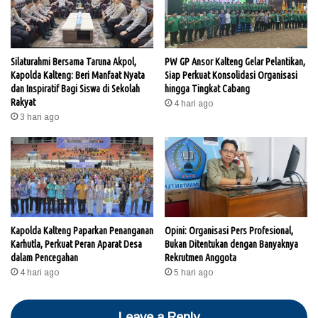
Silaturahmi Bersama Taruna Akpol,
PW GP Ansor Kalteng Gelar Pelantikan,
Kapolda Kalteng: Beri Manfaat Nyata
Siap Perkuat Konsolidasi Organisasi
dan Inspiratif Bagi Siswa di Sekolah
hingga Tingkat Cabang
Rakyat
4 hari ago
3 hari ago
Kapolda Kalteng Paparkan Penanganan
Opini: Organisasi Pers Profesional,
Karhutla, Perkuat Peran Aparat Desa
Bukan Ditentukan dengan Banyaknya
dalam Pencegahan
Rekrutmen Anggota
4 hari ago
5 hari ago
Leave a Reply