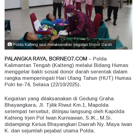
e
m
a
i
l
Polda Kalteng saat melaksanakan kegiatan Donor Darah.
PALANGKA RAYA, BORNEO7.COM
– Polda
Kalimantan Tengah (Kalteng) melalui Bidang Humas
menggelar bakti sosial donor darah serentak dalam
rangka memperingati Hari Ulang Tahun (HUT) Humas
Polri ke-74, Selasa (22/10/2025).
Kegiatan yang dilaksanakan di Gedung Graha
Bhayangkara, Jl. Tjilik Riwut Km.1, Mapolda
setempat tersebut, ditinjau langsung oleh Kapolda
Kalteng Irjen Pol Iwan Kurniawan, S.IK., M.Si.
didampingi Ketua Bhayangkari Daerah Ny. Maya Iwan
K. dan sejumlah pejabat utama Polda.