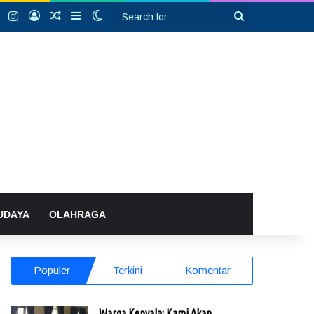
k
YouTube
Instagram
Log In
Random Article
Sidebar
Switch skin
Search
for
UDAYA
OLAHRAGA
Populer
Terkini
Komentar
Warga Kenyala: Kami Akan