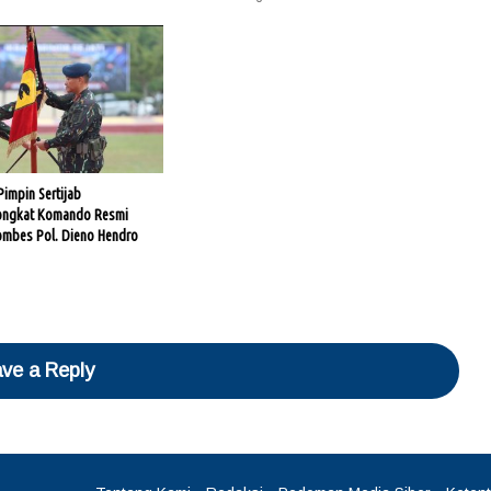
impin Sertijab
ongkat Komando Resmi
ombes Pol. Dieno Hendro
ve a Reply