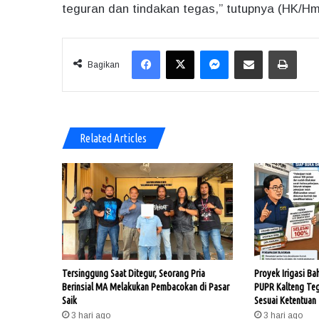
teguran dan tindakan tegas,” tutupnya (HK/H
Facebook
X
Messenger
Share via Email
Print
Bagikan
Related Articles
Tersinggung Saat Ditegur, Seorang Pria
Proyek Irigasi Ba
Berinsial MA Melakukan Pembacokan di Pasar
PUPR Kalteng Te
Saik
Sesuai Ketentuan
3 hari ago
3 hari ago