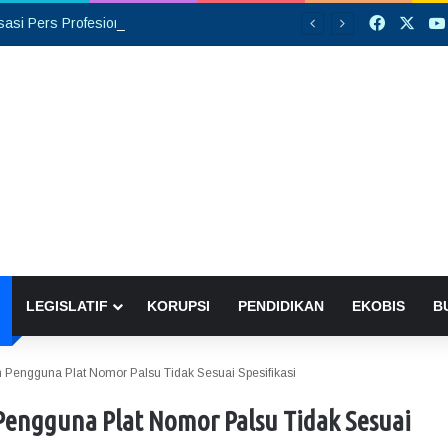
Faceboo
X
Opini: Organisasi Pers Profesional, Bukan Ditentukan dengan Banyaknya Rekrutmen Anggota
LEGISLATIF
KORUPSI
PENDIDIKAN
EKOBIS
B
an Pengguna Plat Nomor Palsu Tidak Sesuai Spesifikasi
 Pengguna Plat Nomor Palsu Tidak Sesuai