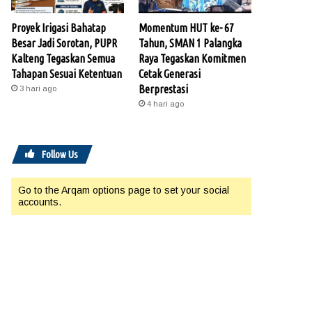
Proyek Irigasi Bahatap
Momentum HUT ke- 67
Besar Jadi Sorotan, PUPR
Tahun, SMAN 1 Palangka
Kalteng Tegaskan Semua
Raya Tegaskan Komitmen
Tahapan Sesuai Ketentuan
Cetak Generasi
Berprestasi
3 hari ago
4 hari ago
Follow Us
Go to the Arqam options page to set your social
accounts.