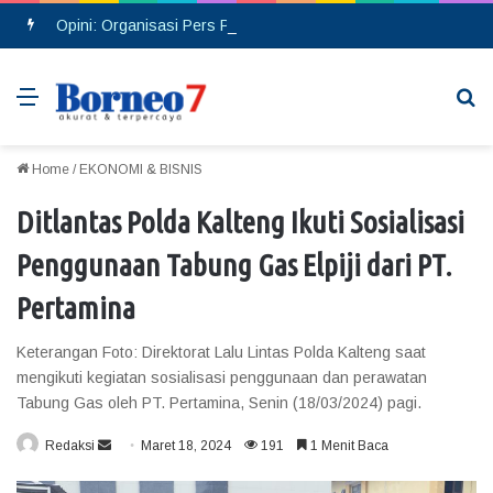
Opini: Organisasi Pers Profesional, Bukan Ditentukan dengan Banyaknya Rekrutmen Anggota
Menu
Se
Home
/
EKONOMI & BISNIS
Ditlantas Polda Kalteng Ikuti Sosialisasi
Penggunaan Tabung Gas Elpiji dari PT.
Pertamina
Keterangan Foto: Direktorat Lalu Lintas Polda Kalteng saat
mengikuti kegiatan sosialisasi penggunaan dan perawatan
Tabung Gas oleh PT. Pertamina, Senin (18/03/2024) pagi.
Redaksi
S
Maret 18, 2024
191
1 Menit Baca
e