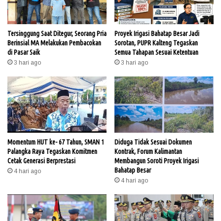
Tersinggung Saat Ditegur, Seorang Pria
Proyek Irigasi Bahatap Besar Jadi
Berinsial MA Melakukan Pembacokan
Sorotan, PUPR Kalteng Tegaskan
di Pasar Saik
Semua Tahapan Sesuai Ketentuan
3 hari ago
3 hari ago
Momentum HUT ke- 67 Tahun, SMAN 1
Diduga Tidak Sesuai Dokumen
Palangka Raya Tegaskan Komitmen
Kontrak, Forum Kalimantan
Cetak Generasi Berprestasi
Membangun Soroti Proyek Irigasi
Bahatap Besar
4 hari ago
4 hari ago