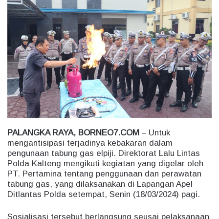
n
d
a
n
e
m
a
i
l
PALANGKA RAYA, BORNEO7.COM
– Untuk
mengantisipasi terjadinya kebakaran dalam
pengunaan tabung gas elpiji. Direktorat Lalu Lintas
Polda Kalteng mengikuti kegiatan yang digelar oleh
PT. Pertamina tentang penggunaan dan perawatan
tabung gas, yang dilaksanakan di Lapangan Apel
Ditlantas Polda setempat, Senin (18/03/2024) pagi.
Sosialisasi tersebut berlangsung seusai pelaksanaan