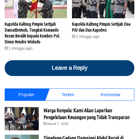
Kapolda Kalteng Pimpin Sertijab
Kapolda Kalteng Pimpin Sertijab Dua
Dansatbrimob, Tongkat Komando
PJU dan Dua Kapolres
Resmi Beralih kepada Kombes Pol.
1 minggu ago
Dieno Hendro Widodo
1 minggu ago
Leave a Reply
Populer
Terkini
Komentar
Warga Kenyala: Kami Akan Laporkan
Pengelolaan Keuangan yang Tidak Transparan
Maret 7, 2025
Digadang-Gadang Dampingi Abdul Razak di