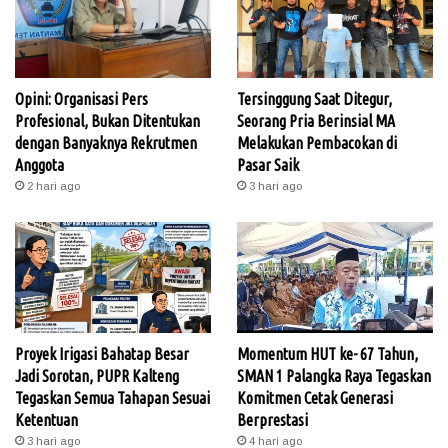
Opini: Organisasi Pers
Tersinggung Saat Ditegur,
Profesional, Bukan Ditentukan
Seorang Pria Berinsial MA
dengan Banyaknya Rekrutmen
Melakukan Pembacokan di
Anggota
Pasar Saik
2 hari ago
3 hari ago
Proyek Irigasi Bahatap Besar
Momentum HUT ke- 67 Tahun,
Jadi Sorotan, PUPR Kalteng
SMAN 1 Palangka Raya Tegaskan
Tegaskan Semua Tahapan Sesuai
Komitmen Cetak Generasi
Ketentuan
Berprestasi
3 hari ago
4 hari ago