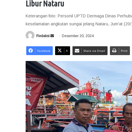
Libur Nataru
Keterangan foto: Personil UPTD Dermaga Dinas Perhubu
keselamatan angkutan sungai jelang Nataru, Jum'at (20/
Redaksi
S
Desember 20, 2024
e
n
Facebook
X
Share via Email
Print
d
a
n
e
m
a
i
l