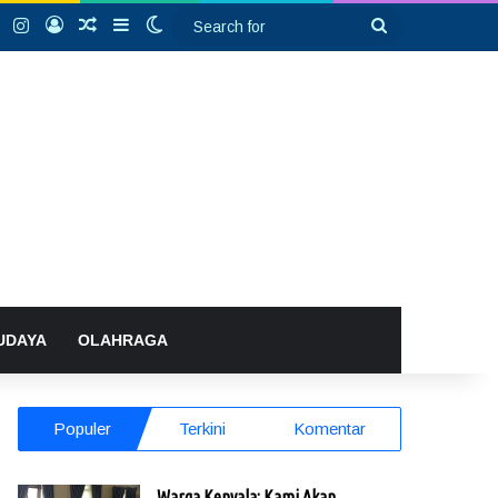
k
YouTube
Instagram
Log In
Random Article
Sidebar
Switch skin
Search
for
UDAYA
OLAHRAGA
Populer
Terkini
Komentar
Warga Kenyala: Kami Akan