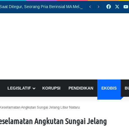
Faceboo
X
Tersinggung Saat Ditegur, Seorang Pria Berinsial MA Melakukan Pembacokan di Pasar Saik
LEGISLATIF
KORUPSI
PENDIDIKAN
EKOBIS
B
Keselamatan Angkutan Sungai Jelang Libur Nataru
eselamatan Angkutan Sungai Jelang