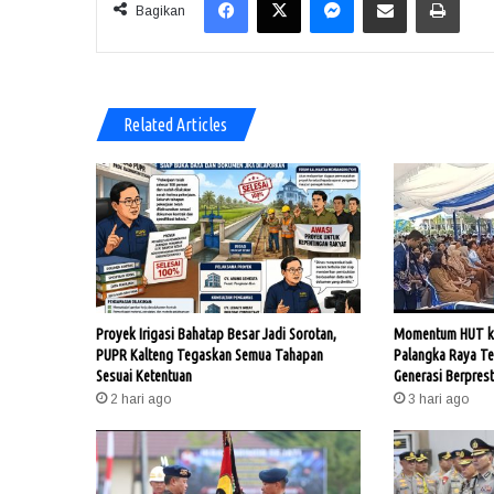
Bagikan
Related Articles
Proyek Irigasi Bahatap Besar Jadi Sorotan,
Momentum HUT ke
PUPR Kalteng Tegaskan Semua Tahapan
Palangka Raya T
Sesuai Ketentuan
Generasi Berprest
2 hari ago
3 hari ago