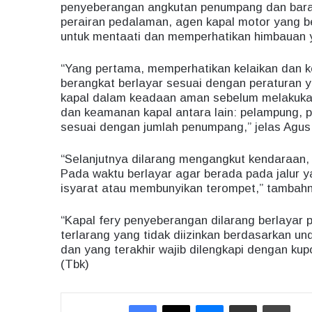
penyeberangan angkutan penumpang dan baran
perairan pedalaman, agen kapal motor yang b
untuk mentaati dan memperhatikan himbauan y
“Yang pertama, memperhatikan kelaikan dan 
berangkat berlayar sesuai dengan peraturan 
kapal dalam keadaan aman sebelum melakukan
dan keamanan kapal antara lain: pelampung, 
sesuai dengan jumlah penumpang,” jelas Agus
“Selanjutnya dilarang mengangkut kendaraan,
Pada waktu berlayar agar berada pada jalur 
isyarat atau membunyikan terompet,” tambah
“Kapal fery penyeberangan dilarang berlayar
terlarang yang tidak diizinkan berdasarkan u
dan yang terakhir wajib dilengkapi dengan ku
(Tbk)
Facebook
X
Messenger
Share via Email
Print