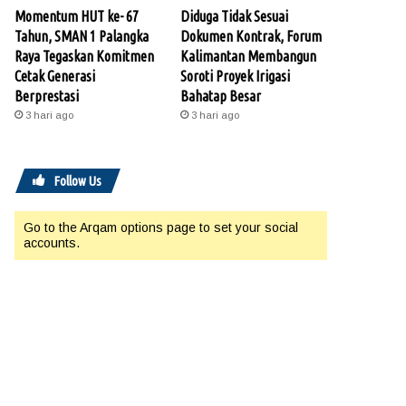
Momentum HUT ke- 67
Diduga Tidak Sesuai
Tahun, SMAN 1 Palangka
Dokumen Kontrak, Forum
Raya Tegaskan Komitmen
Kalimantan Membangun
Cetak Generasi
Soroti Proyek Irigasi
Berprestasi
Bahatap Besar
3 hari ago
3 hari ago
Follow Us
Go to the Arqam options page to set your social
accounts.