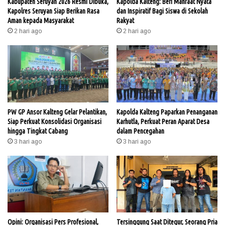
Kabupaten Seruyan 2026 Resmi Dibuka,
Kapolda Kalteng: Beri Manfaat Nyata
Kapolres Seruyan Siap Berikan Rasa
dan Inspiratif Bagi Siswa di Sekolah
Aman kepada Masyarakat
Rakyat
2 hari ago
2 hari ago
PW GP Ansor Kalteng Gelar Pelantikan,
Kapolda Kalteng Paparkan Penanganan
Siap Perkuat Konsolidasi Organisasi
Karhutla, Perkuat Peran Aparat Desa
hingga Tingkat Cabang
dalam Pencegahan
3 hari ago
3 hari ago
Opini: Organisasi Pers Profesional,
Tersinggung Saat Ditegur, Seorang Pria