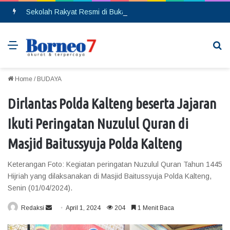
Sekolah Rakyat Resmi di Buka, DPRD Gumas Ajak Warga Kurang Mampu Tak Ragu Daftarkan Anak
Menu
Se
Home
/
BUDAYA
Dirlantas Polda Kalteng beserta Jajaran
Ikuti Peringatan Nuzulul Quran di
Masjid Baitussyuja Polda Kalteng
Keterangan Foto: Kegiatan peringatan Nuzulul Quran Tahun 1445
Hijriah yang dilaksanakan di Masjid Baitussyuja Polda Kalteng,
Senin (01/04/2024).
Redaksi
S
April 1, 2024
204
1 Menit Baca
e