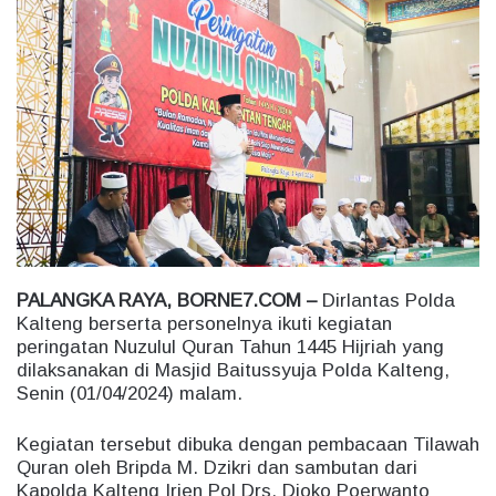
n
d
a
n
e
m
a
i
l
PALANGKA RAYA, BORNE7.COM –
Dirlantas Polda
Kalteng berserta personelnya ikuti kegiatan
peringatan Nuzulul Quran Tahun 1445 Hijriah yang
dilaksanakan di Masjid Baitussyuja Polda Kalteng,
Senin (01/04/2024) malam.
Kegiatan tersebut dibuka dengan pembacaan Tilawah
Quran oleh Bripda M. Dzikri dan sambutan dari
Kapolda Kalteng Irjen Pol Drs. Djoko Poerwanto