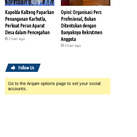
Kapolda Kalteng Paparkan
Opini: Organisasi Pers
Penanganan Karhutla,
Profesional, Bukan
Perkuat Peran Aparat
Ditentukan dengan
Desa dalam Pencegahan
Banyaknya Rekrutmen
Anggota
2 hari ago
3 hari ago
Follow Us
Go to the Arqam options page to set your social
accounts.