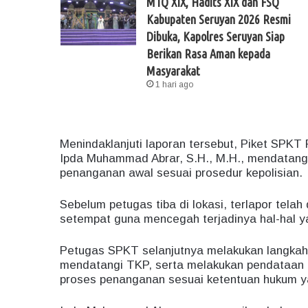
MTQ XIX, Hadits XIX dan FSQ
Kabupaten Seruyan 2026 Resmi
Dibuka, Kapolres Seruyan Siap
Berikan Rasa Aman kepada
Masyarakat
1 hari ago
Menindaklanjuti laporan tersebut, Piket SPKT
Ipda Muhammad Abrar, S.H., M.H., mendatangi
penanganan awal sesuai prosedur kepolisian.
Sebelum petugas tiba di lokasi, terlapor tel
setempat guna mencegah terjadinya hal-hal ya
Petugas SPKT selanjutnya melakukan langkah-
mendatangi TKP, serta melakukan pendataan t
proses penanganan sesuai ketentuan hukum y