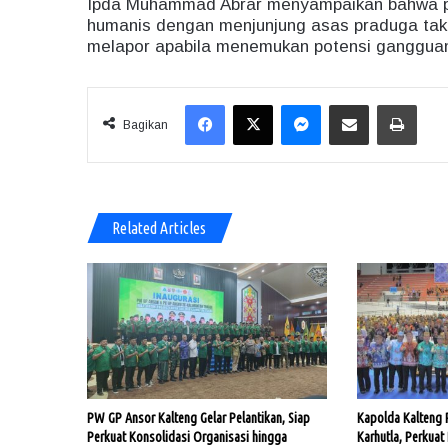
Ipda Muhammad Abrar menyampaikan bahwa pe
humanis dengan menjunjung asas praduga tak
melapor apabila menemukan potensi gangguan 
Facebook
X
Messenger
Share via Email
Print
Bagikan
Related Articles
PW GP Ansor Kalteng Gelar Pelantikan, Siap
Kapolda Kalteng
Perkuat Konsolidasi Organisasi hingga
Karhutla, Perkuat