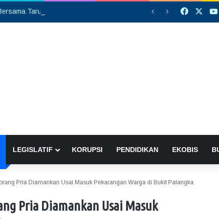
Faceboo
X
Silaturahmi Bersama Taruna Akpol, Kapolda Kalteng: Beri Manfaat Nyata dan Inspiratif Bagi Siswa di Sekolah Rakyat
LEGISLATIF
KORUPSI
PENDIDIKAN
EKOBIS
B
eorang Pria Diamankan Usai Masuk Pekarangan Warga di Bukit Palangka
ang Pria Diamankan Usai Masuk