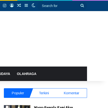
k
YouTube
Instagram
Log In
Random Article
Sidebar
Switch skin
Search
for
UDAYA
OLAHRAGA
Populer
Terkini
Komentar
Warga Kenyala: Kami Akan