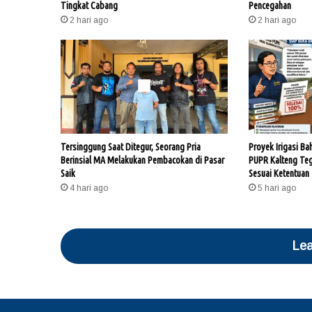
Tingkat Cabang
Pencegahan
2 hari ago
2 hari ago
Tersinggung Saat Ditegur, Seorang Pria
Proyek Irigasi Ba
Berinsial MA Melakukan Pembacokan di Pasar
PUPR Kalteng Te
Saik
Sesuai Ketentuan
4 hari ago
5 hari ago
Lea