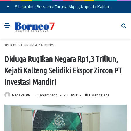
Silaturahmi Bersama Taruna Akpol, Kapolda Kalteng: Beri Manfaat Nyata dan Inspiratif Bagi Siswa di Sekolah Rakyat
Menu
Se
Home
/
HUKUM & KRIMINAL
Diduga Rugikan Negara Rp1,3 Triliun,
Kejati Kalteng Selidiki Ekspor Zircon PT
Investasi Mandiri
Redaksi
S
September 4, 2025
152
1 Menit Baca
e
n
d
a
n