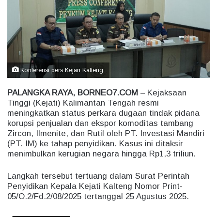
e
m
a
i
l
Konferensi pers Kejari Kalteng.
PALANGKA RAYA, BORNEO7.COM
– Kejaksaan
Tinggi (Kejati) Kalimantan Tengah resmi
meningkatkan status perkara dugaan tindak pidana
korupsi penjualan dan ekspor komoditas tambang
Zircon, Ilmenite, dan Rutil oleh PT. Investasi Mandiri
(PT. IM) ke tahap penyidikan. Kasus ini ditaksir
menimbulkan kerugian negara hingga Rp1,3 triliun.
Langkah tersebut tertuang dalam Surat Perintah
Penyidikan Kepala Kejati Kalteng Nomor Print-
05/O.2/Fd.2/08/2025 tertanggal 25 Agustus 2025.