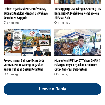
Opini: Organisasi Pers Profesional,
Tersinggung Saat Ditegur, Seorang Pria
Bukan Ditentukan dengan Banyaknya
Berinsial MA Melakukan Pembacokan
Rekrutmen Anggota
di Pasar Saik
3 hari ago
4 hari ago
Proyek Irigasi Bahatap Besar Jadi
Momentum HUT ke- 67 Tahun, SMAN 1
Sorotan, PUPR Kalteng Tegaskan
Palangka Raya Tegaskan Komitmen
Semua Tahapan Sesuai Ketentuan
Cetak Generasi Berprestasi
4 hari ago
5 hari ago
Leave a Reply