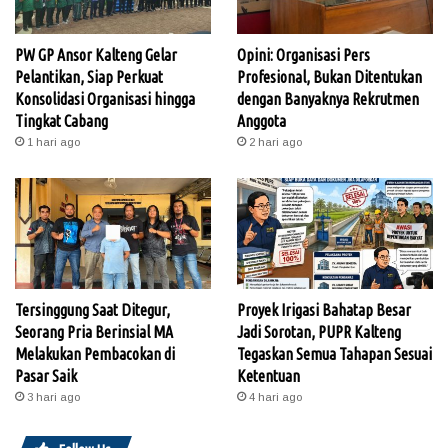
PW GP Ansor Kalteng Gelar
Opini: Organisasi Pers
Pelantikan, Siap Perkuat
Profesional, Bukan Ditentukan
Konsolidasi Organisasi hingga
dengan Banyaknya Rekrutmen
Tingkat Cabang
Anggota
1 hari ago
2 hari ago
Tersinggung Saat Ditegur,
Proyek Irigasi Bahatap Besar
Seorang Pria Berinsial MA
Jadi Sorotan, PUPR Kalteng
Melakukan Pembacokan di
Tegaskan Semua Tahapan Sesuai
Pasar Saik
Ketentuan
3 hari ago
4 hari ago