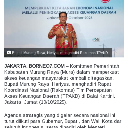
a
n
e
m
a
i
l
Bupati Murung Raya, Heriyus menghadiri Rakornas TPAKD.
JAKARTA, BORNEO7.COM
– Komitmen Pemerintah
Kabupaten Murung Raya (Mura) dalam memperkuat
akses keuangan masyarakat kembali ditegaskan.
Bupati Murung Raya, Heriyus, menghadiri Rapat
Koordinasi Nasional (Rakornas) Tim Percepatan
Akses Keuangan Daerah (TPAKD) di Balai Kartini,
Jakarta, Jumat (10/10/2025).
Agenda strategis yang digelar secara nasional ini
turut diikuti para Gubernur, Bupati, dan Wali Kota dari
seluruh Indonesia, serta dihadiri oleh Menteri