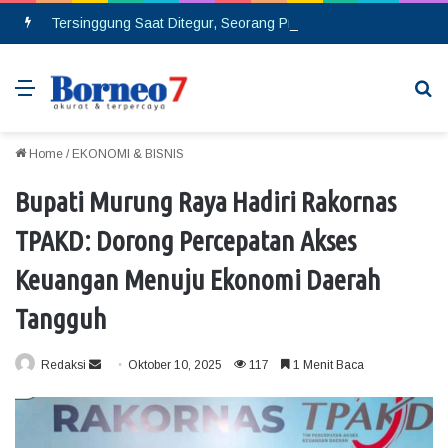
Tersinggung Saat Ditegur, Seorang Pria Berinsial MA Melakukan Pembacokan di Pasar Saik
Menu
Se
Home
/
EKONOMI & BISNIS
Bupati Murung Raya Hadiri Rakornas
TPAKD: Dorong Percepatan Akses
Keuangan Menuju Ekonomi Daerah
Tangguh
Redaksi
S
Oktober 10, 2025
117
1 Menit Baca
e
n
d