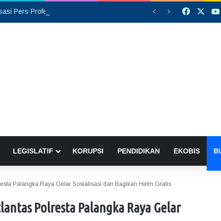
Faceboo
X
Opini: Organisasi Pers Profesional, Bukan Ditentukan dengan Banyaknya Rekrutmen Anggota
LEGISLATIF
KORUPSI
PENDIDIKAN
EKOBIS
B
lresta Palangka Raya Gelar Sosialisasi dan Bagikan Helm Gratis
tlantas Polresta Palangka Raya Gelar