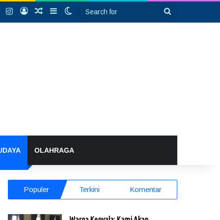
k
YouTube
Instagram
Log In
Random Article
Sidebar
Switch skin
Search
for
UDAYA
OLAHRAGA
Populer
Terkini
Komentar
Warga Kenyala: Kami Akan