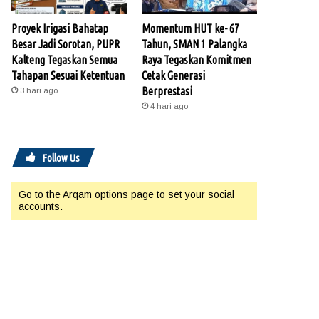
Proyek Irigasi Bahatap
Momentum HUT ke- 67
Besar Jadi Sorotan, PUPR
Tahun, SMAN 1 Palangka
Kalteng Tegaskan Semua
Raya Tegaskan Komitmen
Tahapan Sesuai Ketentuan
Cetak Generasi
Berprestasi
3 hari ago
4 hari ago
Follow Us
Go to the Arqam options page to set your social
accounts.