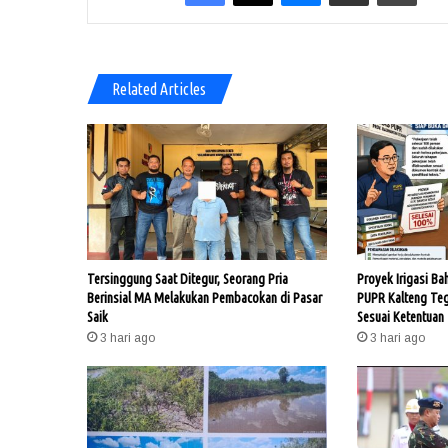
Related Articles
Tersinggung Saat Ditegur, Seorang Pria
Proyek Irigasi Ba
Berinsial MA Melakukan Pembacokan di Pasar
PUPR Kalteng Te
Saik
Sesuai Ketentuan
3 hari ago
3 hari ago