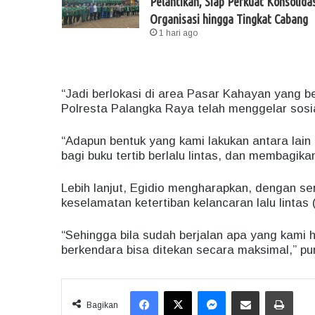
Pelantikan, Siap Perkuat Konsolidas
Organisasi hingga Tingkat Cabang
1 hari ago
“Jadi berlokasi di area Pasar Kahayan yang ber
Polresta Palangka Raya telah menggelar sosia
“Adapun bentuk yang kami lakukan antara lain
bagi buku tertib berlalu lintas, dan membagika
Lebih lanjut, Egidio mengharapkan, dengan ser
keselamatan ketertiban kelancaran lalu lintas
“Sehingga bila sudah berjalan apa yang kami 
berkendara bisa ditekan secara maksimal,” p
Facebook
X
Messenger
Share via Email
Print
Bagikan