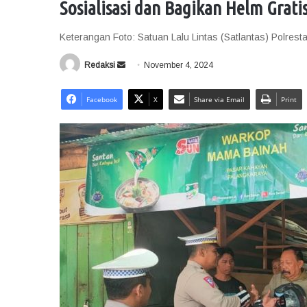
Sosialisasi dan Bagikan Helm Grati
Keterangan Foto: Satuan Lalu Lintas (Satlantas) Polres
Redaksi
S
November 4, 2024
e
n
Facebook
X
Share via Email
Print
d
a
n
e
m
a
i
l