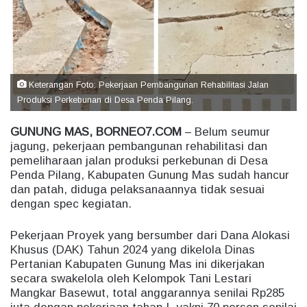
e
m
a
i
l
Keterangan Foto: Pekerjaan Pembangunan Rehabilitasi Jalan
Produksi Perkebunan di Desa Penda Pilang.
GUNUNG MAS, BORNEO7.COM
– Belum seumur
jagung, pekerjaan pembangunan rehabilitasi dan
pemeliharaan jalan produksi perkebunan di Desa
Penda Pilang, Kabupaten Gunung Mas sudah hancur
dan patah, diduga pelaksanaannya tidak sesuai
dengan spec kegiatan.
Pekerjaan Proyek yang bersumber dari Dana Alokasi
Khusus (DAK) Tahun 2024 yang dikelola Dinas
Pertanian Kabupaten Gunung Mas ini dikerjakan
secara swakelola oleh Kelompok Tani Lestari
Mangkar Basewut, total anggarannya senilai Rp285