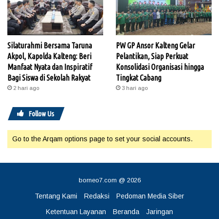
Silaturahmi Bersama Taruna
PW GP Ansor Kalteng Gelar
Akpol, Kapolda Kalteng: Beri
Pelantikan, Siap Perkuat
Manfaat Nyata dan Inspiratif
Konsolidasi Organisasi hingga
Bagi Siswa di Sekolah Rakyat
Tingkat Cabang
2 hari ago
3 hari ago
Follow Us
Go to the Arqam options page to set your social accounts.
borneo7.com @ 2026
Tentang Kami
Redaksi
Pedoman Media Siber
Ketentuan Layanan
Beranda
Jaringan