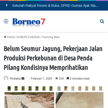
Sekolah Rakyat Resmi di Buka, DPRD Gumas Ajak Warga Kurang Mampu Tak Ragu Daftarkan Anak
Menu
Se
Home
/
KABAR DAERAH
/
Gunung Mas
Belum Seumur Jagung, Pekerjaan Jalan
Produksi Perkebunan di Desa Penda
Pilang Kondisinya Memprihatikan
Redaksi
S
Februari 7, 2025
203
2 minutes read
e
n
d
a
n