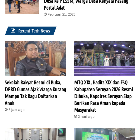
Desa ke PT.SSM, Warga Desa Kenyala Pasang
Portal Adat
Februari 21, 2025
Recent Tech News
Sekolah Rakyat Resmi di Buka,
MTQ XIX, Hadits XIX dan FSQ
DPRD Gumas Ajak Warga Kurang
Kabupaten Seruyan 2026 Resmi
Mampu Tak Ragu Daftarkan
Dibuka, Kapolres Seruyan Siap
Anak
Berikan Rasa Aman kepada
Masyarakat
6 jam ago
2 hari ago