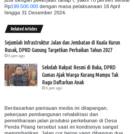
juta dengan pekerjaan tahap I, yakni 70 persen senilai
Rp
199.500.000
dengan masa pelaksanaan 18 April
hingga 31 Desember 2024.
Related Articles
Sejumlah Infrastruktur Jalan dan Jembatan di Kuala Kurun
Rusak, DPRD Gunung Targetkan Perbaikan Tahun 2027
6 jam ago
Sekolah Rakyat Resmi di Buka, DPRD
Gumas Ajak Warga Kurang Mampu Tak
Ragu Daftarkan Anak
6 jam ago
Berdasarkan pantauan media ini dilapangan,
pekerjaan pembangunan rehabilitasi dan
pemeliharaan jalan produksi perkebunan di Desa
Penda Pilang tersebut saat ini kondisinya sangat
memprihatikan. Jalan cor beton yang dibangun dua