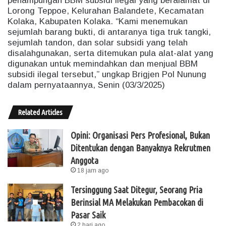
penampungan BBM subsidi ilegal yang beralamat di
Lorong Teppoe, Kelurahan Balandete, Kecamatan
Kolaka, Kabupaten Kolaka. “Kami menemukan
sejumlah barang bukti, di antaranya tiga truk tangki,
sejumlah tandon, dan solar subsidi yang telah
disalahgunakan, serta ditemukan pula alat-alat yang
digunakan untuk memindahkan dan menjual BBM
subsidi ilegal tersebut,” ungkap Brigjen Pol Nunung
dalam pernyataannya, Senin (03/3/2025)
Related Articles
Opini: Organisasi Pers Profesional, Bukan
Ditentukan dengan Banyaknya Rekrutmen
Anggota
18 jam ago
Tersinggung Saat Ditegur, Seorang Pria
Berinsial MA Melakukan Pembacokan di
Pasar Saik
2 hari ago