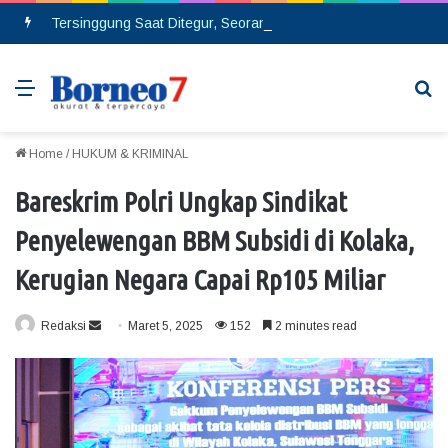
Tersinggung Saat Ditegur, Seorang Pria Berinsial MA Melakukan Pembacokan di Pasar Saik
Menu
Se
Home
/
HUKUM & KRIMINAL
Bareskrim Polri Ungkap Sindikat
Penyelewengan BBM Subsidi di Kolaka,
Kerugian Negara Capai Rp105 Miliar
Redaksi
S
Maret 5, 2025
152
2 minutes read
e
n
d
a
n