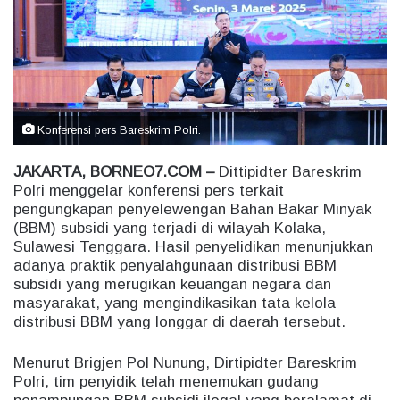
e
m
a
i
l
Konferensi pers Bareskrim Polri.
JAKARTA, BORNEO7.COM –
Dittipidter Bareskrim
Polri menggelar konferensi pers terkait
pengungkapan penyelewengan Bahan Bakar Minyak
(BBM) subsidi yang terjadi di wilayah Kolaka,
Sulawesi Tenggara. Hasil penyelidikan menunjukkan
adanya praktik penyalahgunaan distribusi BBM
subsidi yang merugikan keuangan negara dan
masyarakat, yang mengindikasikan tata kelola
distribusi BBM yang longgar di daerah tersebut.
Menurut Brigjen Pol Nunung, Dirtipidter Bareskrim
Polri, tim penyidik telah menemukan gudang