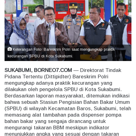
a
n
e
m
a
i
l
Keterangan Foto: Bareskrim Polri saat mengungkap praktik
kecurangan SPBU di Kota Sukabumi.
SUKABUMI, BORNEO7.COM
— Direktorat Tindak
Pidana Tertentu (Dittipidter) Bareskrim Polri
mengungkap adanya praktik kecurangan yang
dilakukan oleh pengelola SPBU di Kota Sukabumi.
Berdasarkan laporan masyarakat, ditemukan indikasi
bahwa sebuah Stasiun Pengisian Bahan Bakar Umum
(SPBU) di wilayah Kecamatan Baros, Sukabumi, telah
memasang alat tambahan pada dispenser pompa
bahan bakar yang sengaja dirancang untuk
mengurangi takaran BBM meskipun indikator
menunjukkan angka yang sesuai dengan takaran