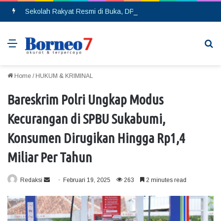
Sekolah Rakyat Resmi di Buka, DPRD Gumas Ajak Warga Kurang Mampu Tak Ragu Daftarkan Anak
Menu
Se
Home
/
HUKUM & KRIMINAL
Bareskrim Polri Ungkap Modus
Kecurangan di SPBU Sukabumi,
Konsumen Dirugikan Hingga Rp1,4
Miliar Per Tahun
Redaksi
S
Februari 19, 2025
263
2 minutes read
e
n
d