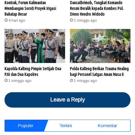
Kontrak, Forum Kalimantan
Dansatbrimob, Tongkat Komando
Membangun Soroti Proyek Irigasi
Resmi Beralih kepada Kombes Pol.
Bahatap Besar
Dieno Hendro Widodo
4 hari ago
1 minggu ago
Kapolda Kalteng Pimpin Sertijab Dua
Polda Kalteng Berikan Trauma Healing
PJU dan Dua Kapolres
bagi Personel Satgas Aman Nusa II
1 minggu ago
1 minggu ago
Leave a Reply
Populer
Terkini
Komentar