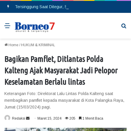
Tersinggung Saat Ditegur, Seorang Pria Berinsial MA Melakukan Pembacokan di Pasar Saik
Menu
Se
Home
/
HUKUM & KRIMINAL
Bagikan Pamflet, Ditlantas Polda
Kalteng Ajak Masyarakat Jadi Pelopor
Keselamatan Berlalu lintas
Keterangan Foto: Direktorat Lalu Lintas Polda Kalteng saat
membagikan pamflet kepada masyarakat di Kota Palangka Raya,
Jumat (15/03/2024) pagi.
Redaksi
S
Maret 15, 2024
205
1 Menit Baca
e