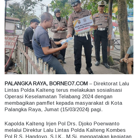
n
d
a
n
e
m
a
i
l
PALANGKA RAYA, BORNEO7.COM
– Direktorat Lalu
Lintas Polda Kalteng terus melakukan sosialisasi
Operasi Keselamatan Telabang 2024 dengan
membagikan pamflet kepada masyarakat di Kota
Palangka Raya, Jumat (15/03/2024) pagi.
Kapolda Kalteng Irjen Pol Drs. Djoko Poerwanto
melalui Direktur Lalu Lintas Polda Kalteng Kombes
Pol R.S. Handoyo, S.I.K., M.Si. mengatakan kegiatan