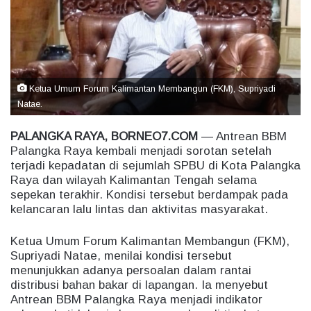
e
m
a
i
l
Ketua Umum Forum Kalimantan Membangun (FKM), Supriyadi
Natae.
PALANGKA RAYA, BORNEO7.COM
— Antrean BBM
Palangka Raya kembali menjadi sorotan setelah
terjadi kepadatan di sejumlah SPBU di Kota Palangka
Raya dan wilayah Kalimantan Tengah selama
sepekan terakhir. Kondisi tersebut berdampak pada
kelancaran lalu lintas dan aktivitas masyarakat.
Ketua Umum Forum Kalimantan Membangun (FKM),
Supriyadi Natae, menilai kondisi tersebut
menunjukkan adanya persoalan dalam rantai
distribusi bahan bakar di lapangan. Ia menyebut
Antrean BBM Palangka Raya menjadi indikator