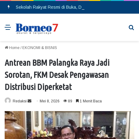
Sekolah Rakyat Resmi di Buka, DPRD Gumas Ajak Warga Kurang Mampu Tak Ragu Daftarkan Anak
Menu
Se
Home
/
EKONOMI & BISNIS
Antrean BBM Palangka Raya Jadi
Sorotan, FKM Desak Pengawasan
Distribusi Diperketat
Redaksi
S
Mei 8, 2026
89
1 Menit Baca
e
n
d
a
n