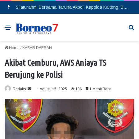
Silaturahmi Bersama Taruna Akpol, Kapolda Kalteng: Beri Manfaat Nyata dan Inspiratif Bagi Siswa di Sekolah Rakyat
Menu
Se
Home
/
KABAR DAERAH
Akibat Cemburu, AWS Aniaya TS
Berujung ke Polisi
Redaksi
S
Agustus 5, 2025
136
1 Menit Baca
e
n
d
a
n
e