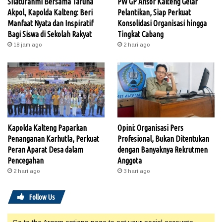
Silaturahmi Bersama Taruna
PW GP Ansor Kalteng Gelar
Akpol, Kapolda Kalteng: Beri
Pelantikan, Siap Perkuat
Manfaat Nyata dan Inspiratif
Konsolidasi Organisasi hingga
Bagi Siswa di Sekolah Rakyat
Tingkat Cabang
18 jam ago
2 hari ago
Kapolda Kalteng Paparkan
Opini: Organisasi Pers
Penanganan Karhutla, Perkuat
Profesional, Bukan Ditentukan
Peran Aparat Desa dalam
dengan Banyaknya Rekrutmen
Pencegahan
Anggota
2 hari ago
3 hari ago
Follow Us