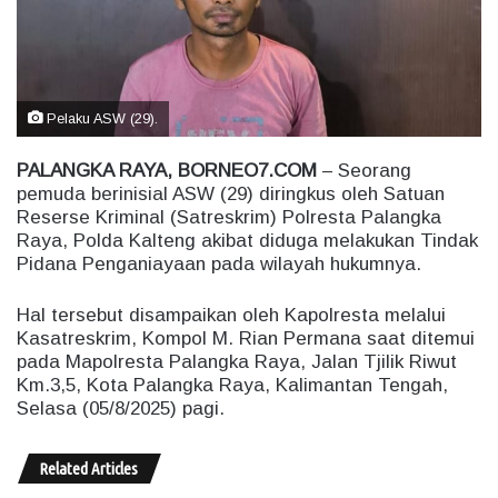
m
a
i
l
Pelaku ASW (29).
PALANGKA RAYA, BORNEO7.COM
– Seorang
pemuda berinisial ASW (29) diringkus oleh Satuan
Reserse Kriminal (Satreskrim) Polresta Palangka
Raya, Polda Kalteng akibat diduga melakukan Tindak
Pidana Penganiayaan pada wilayah hukumnya.
Hal tersebut disampaikan oleh Kapolresta melalui
Kasatreskrim, Kompol M. Rian Permana saat ditemui
pada Mapolresta Palangka Raya, Jalan Tjilik Riwut
Km.3,5, Kota Palangka Raya, Kalimantan Tengah,
Selasa (05/8/2025) pagi.
Related Articles