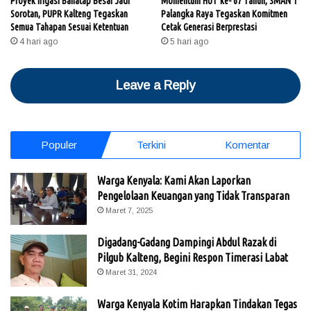
Proyek Irigasi Bahatap Besar Jadi
Momentum HUT ke- 67 Tahun, SMAN 1
Sorotan, PUPR Kalteng Tegaskan
Palangka Raya Tegaskan Komitmen
Semua Tahapan Sesuai Ketentuan
Cetak Generasi Berprestasi
4 hari ago
5 hari ago
Leave a Reply
Populer
Terkini
Komentar
Warga Kenyala: Kami Akan Laporkan
Pengelolaan Keuangan yang Tidak Transparan
Maret 7, 2025
Digadang-Gadang Dampingi Abdul Razak di
Pilgub Kalteng, Begini Respon Timerasi Labat
Maret 31, 2024
Warga Kenyala Kotim Harapkan Tindakan Tegas