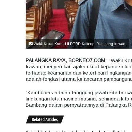
Wakil Ketua Komisi II DPRD Kalteng, Bambang Irawan.
PALANGKA RAYA, BORNEO7.COM
– Wakil Ke
Irawan, menyerukan ajakan kuat kepada selur
terhadap keamanan dan ketertiban lingkungan
adalah fondasi utama kelancaran pembanguna
“Kamtibmas adalah tanggung jawab kita bersam
lingkungan kita masing-masing, sehingga kit
Bambang dalam pernyataannya di Palangka Ra
Related Articles