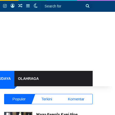
k
YouTube
Instagram
Log In
Random Article
Sidebar
Switch skin
Search
for
UDAYA
OLAHRAGA
Populer
Terkini
Komentar
Warga Kenyala: Kami Akan