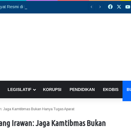
Faceboo
X
Sekolah Rakyat Resmi di Buka, DPRD Gumas Ajak Warga Kurang Mampu Tak Ragu Daftarkan Anak
LEGISLATIF
KORUPSI
PENDIDIKAN
EKOBIS
B
an: Jaga Kamtibmas Bukan Hanya Tugas Aparat
bang Irawan: Jaga Kamtibmas Bukan