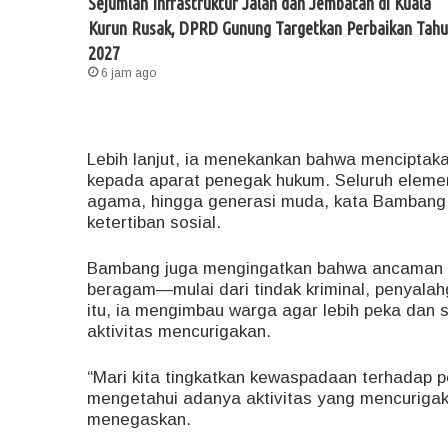
Sejumlah Infrastruktur Jalan dan Jembatan di Kuala
Kurun Rusak, DPRD Gunung Targetkan Perbaikan Tah
2027
6 jam ago
Lebih lanjut, ia menekankan bahwa menciptak
kepada aparat penegak hukum. Seluruh elemen
agama, hingga generasi muda, kata Bambang,
ketertiban sosial.
Bambang juga mengingatkan bahwa ancaman 
beragam—mulai dari tindak kriminal, penyalahg
itu, ia mengimbau warga agar lebih peka dan
aktivitas mencurigakan.
“Mari kita tingkatkan kewaspadaan terhadap p
mengetahui adanya aktivitas yang mencurigaka
menegaskan.