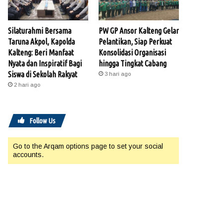
Silaturahmi Bersama
PW GP Ansor Kalteng Gelar
Taruna Akpol, Kapolda
Pelantikan, Siap Perkuat
Kalteng: Beri Manfaat
Konsolidasi Organisasi
Nyata dan Inspiratif Bagi
hingga Tingkat Cabang
Siswa di Sekolah Rakyat
3 hari ago
2 hari ago
Follow Us
Go to the Arqam options page to set your social
accounts.