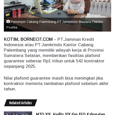
m
a
i
l
Pemimpin Cabang Palembang PT Jamkrindo Maulana Febrino
Poerba.
KOTIM, BORNEO7.COM
– PT.Jaminan Kredit
Indonesia atau PT.Jamkrindo Kantor Cabang
Palembang yang memiliki wilayah kerja di Provinsi
Sumatera Selatan, memberikan fasilitas plafond
guarantee sebesar Rp1 triliun untuk 542 kontraktor
sepanjang 2025.
Nilai plafond guarantee masih bisa meningkat jika
kontraktor meminta tambahan plafond sebelum akhir
tahun.
Related Articles
MTQ XIX, Hadits XIX dan FSQ Kabupaten