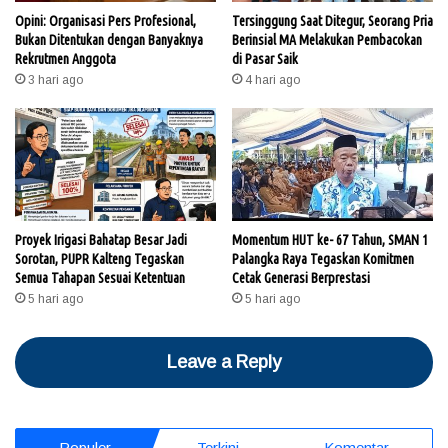
Opini: Organisasi Pers Profesional,
Tersinggung Saat Ditegur, Seorang Pria
Bukan Ditentukan dengan Banyaknya
Berinsial MA Melakukan Pembacokan
Rekrutmen Anggota
di Pasar Saik
3 hari ago
4 hari ago
Proyek Irigasi Bahatap Besar Jadi
Momentum HUT ke- 67 Tahun, SMAN 1
Sorotan, PUPR Kalteng Tegaskan
Palangka Raya Tegaskan Komitmen
Semua Tahapan Sesuai Ketentuan
Cetak Generasi Berprestasi
5 hari ago
5 hari ago
Leave a Reply
Populer
Terkini
Komentar